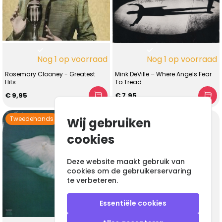
Nog 1 op voorraad
Nog 1 op voorraad
Rosemary Clooney - Greatest
Mink DeVille – Where Angels Fear
Hits
To Tread
€ 9,95
€ 7,95
Tweedehands
Tweedehands
Wij gebruiken
cookies
Deze website maakt gebruik van
cookies om de gebruikerservaring
te verbeteren.
Essentiële cookies