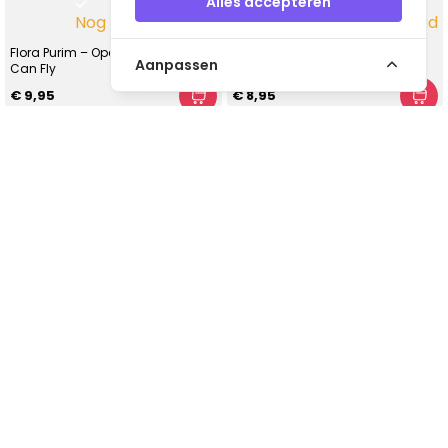
Alles accepteren
Nog 1 op voorraad
Nog 1 op voorraad
Flora Purim – Open Your Eyes You
Santana - Shango
Aanpassen
Can Fly
€ 9,95
€ 8,95
VINYL - CD - AUDIO - FURNITURE - COLLECTABLES
Industrieweg 14 A
2712LB Zoetermeer
Nederland
info@vintagemusicstore.nl
06-36130561 (Whatsapp)
KVK: 27327513
BTW: NL819958657B01