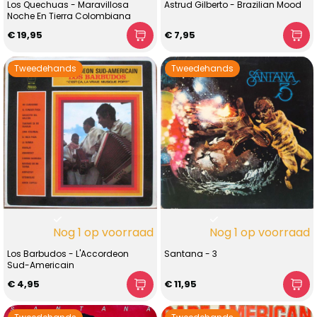
Los Quechuas - Maravillosa
Astrud Gilberto - Brazilian Mood
Noche En Tierra Colombiana
€ 19,95
€ 7,95
Tweedehands
Tweedehands
Nog 1 op voorraad
Nog 1 op voorraad
Los Barbudos - L'Accordeon
Santana - 3
Sud-Americain
€ 4,95
€ 11,95