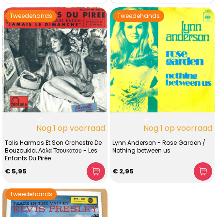
Tweedehands
Tweedehands
Nog 1 op voorraad
Nog 1 op voorraad
Tolis Harmas Et Son Orchestre De
Lynn Anderson - Rose Garden /
Bouzoukia, Λόλα Τσουκάτου - Les
Nothing between us
Enfants Du Pirée
€ 5,95
€ 2,95
Tweedehands