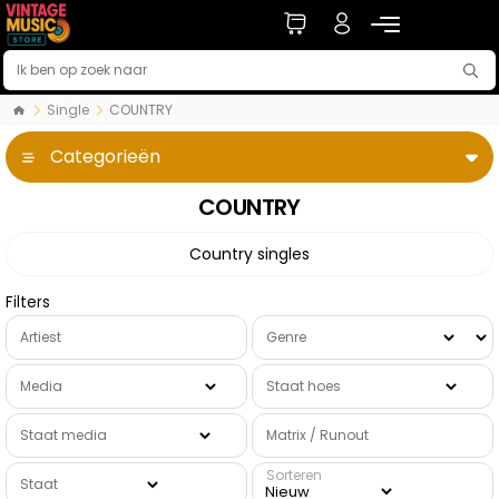
Single
COUNTRY
Categorieën
COUNTRY
Country singles
Filters
Artiest
Genre
Media
Staat hoes
Staat media
Matrix / Runout
Sorteren
Staat