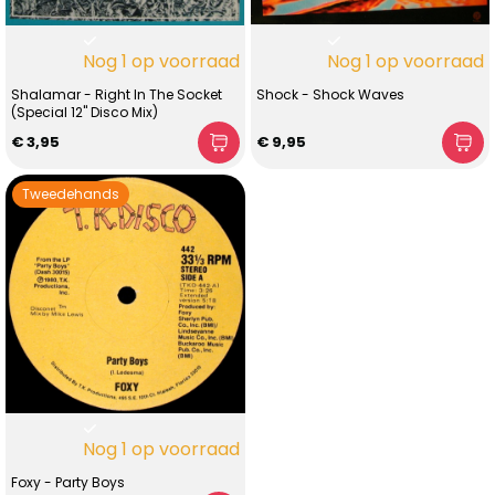
Nog 1 op voorraad
Nog 1 op voorraad
Shalamar - Right In The Socket
Shock - Shock Waves
(Special 12" Disco Mix)
€ 3,95
€ 9,95
Tweedehands
Nog 1 op voorraad
Foxy - Party Boys