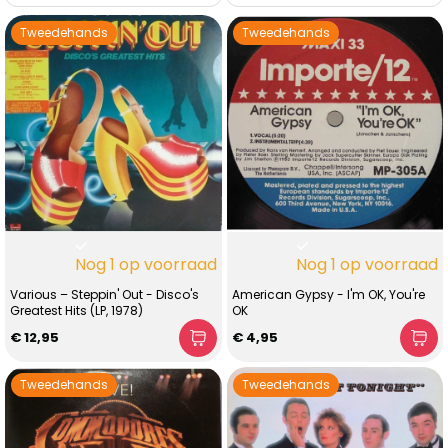
Tweedehands
Tweedehands
Nog 1 op voorraad
Nog 1 op voorraad
Various – Steppin' Out - Disco's
American Gypsy - I'm OK, You're
Greatest Hits (LP, 1978)
OK
€ 12,95
€ 4,95
Tweedehands
Tweedehands