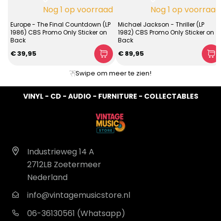
Nog 1 op voorraad
Nog 1 op voorraad
Europe - The Final Countdown (LP
Michael Jackson - Thriller (LP
1986) CBS Promo Only Sticker on
1982) CBS Promo Only Sticker on
Back
Back
€ 39,95
€ 89,95
Swipe om meer te zien!
VINYL - CD - AUDIO - FURNITURE - COLLECTABLES
Industrieweg 14 A
2712LB Zoetermeer
Nederland
info@vintagemusicstore.nl
06-36130561 (Whatsapp)