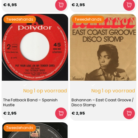
€ 6,95
€ 2,95
Tweedehands
Tweedehands
Nog 1 op voorraad
Nog 1 op voorraad
The Fatback Band – Spanish
Bohannon – East Coast Groove /
Hustle
Disco Stomp
€ 2,95
€ 2,95
Tweedehands