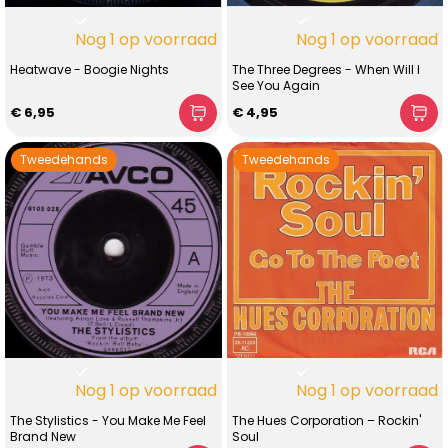
Nog 1 op voorraad
Nog 1 op voorraad
Heatwave - Boogie Nights
The Three Degrees - When Will I
See You Again
€ 6,95
€ 4,95
Tweedehands
Tweedehands
Nog 1 op voorraad
Nog 1 op voorraad
The Stylistics - You Make Me Feel
The Hues Corporation – Rockin'
Brand New
Soul