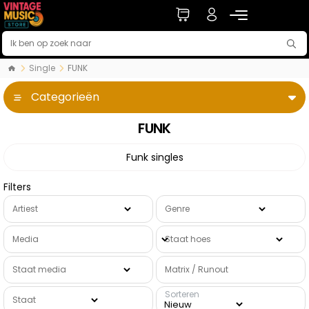
Single
FUNK
Categorieën
FUNK
Funk singles
Filters
Artiest
Genre
Media
Staat hoes
Staat media
Matrix / Runout
Sorteren
Staat