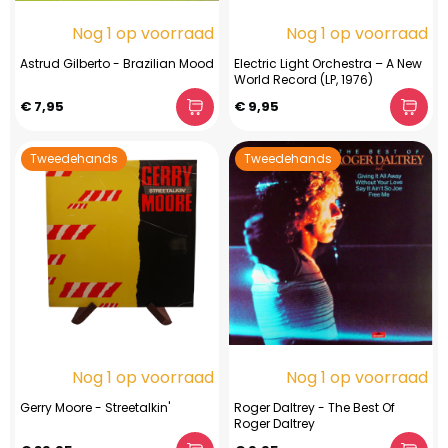
Nog 1 op voorraad
Nog 1 op voorraad
Astrud Gilberto - Brazilian Mood
Electric Light Orchestra – A New
World Record (LP, 1976)
€ 7,95
€ 9,95
Tweedehands
Tweedehands
Nog 1 op voorraad
Nog 1 op voorraad
Gerry Moore ‎- Streetalkin'
Roger Daltrey - The Best Of
Roger Daltrey