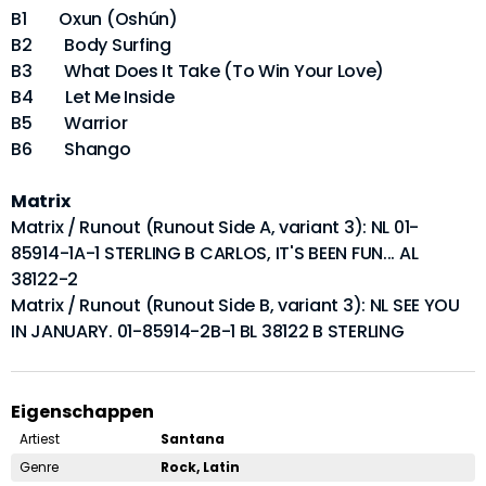
B1 Oxun (Oshún)
B2 Body Surfing
B3 What Does It Take (To Win Your Love)
B4 Let Me Inside
B5 Warrior
B6 Shango
Matrix
Matrix / Runout (Runout Side A, variant 3): NL 01-
85914-1A-1 STERLING B CARLOS, IT'S BEEN FUN... AL
38122-2
Matrix / Runout (Runout Side B, variant 3): NL SEE YOU
IN JANUARY. 01-85914-2B-1 BL 38122 B STERLING
Eigenschappen
Artiest
Santana
Genre
Rock, Latin