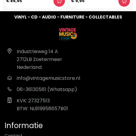
€ 89,95
€ 9,95
VINYL - CD - AUDIO - FURNITURE - COLLECTABLES
Industrieweg 14 A
2712LB Zoetermeer
Nederland
info@vintagemusicstore.nl
06-36130561 (Whatsapp)
KVK: 27327513
BTW: NL819958657B01
Informatie
Contact