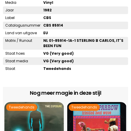
Media
Vinyl
Jaar
1982
Label
CBS
Catalogusnummer
CBS 85914
Land van uitgave
EU
Matrix / Runout
NL 01-85914-1A-1 STERLING B CARLOS, IT'S
BEEN FUN
Staat hoes
VG (Very good)
Staat media
VG (Very good)
Staat
Tweedehands
Nog meer magie in deze stijl
Tweedehands
Tweedehands