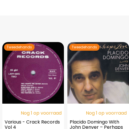
Tweedehands
Tweedehands
Nog 1 op voorraad
Nog 1 op voorraad
Various - Crack Records
Placido Domingo With
Vol 4
John Denver ‎– Perhaps