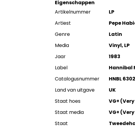
Eigenschappen
Artikelnummer
LP
Artiest
Pepe Habi
Genre
Latin
Media
Vinyl, LP
Jaar
1983
Label
Hannibal 
Catalogusnummer
HNBL 630
Land van uitgave
UK
Staat hoes
VG+ (Very
Staat media
VG+ (Very
Staat
Tweedeh