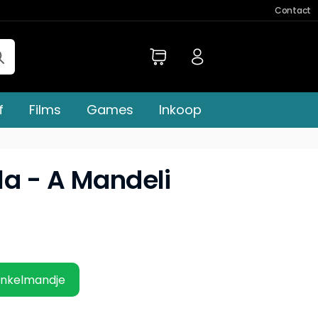
Contact
f
Films
Games
Inkoop
a - A Mandeli
inkelmandje