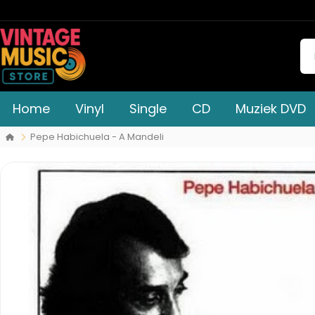
Home
Vinyl
Single
CD
Muziek DVD
Pepe Habichuela - A Mandeli