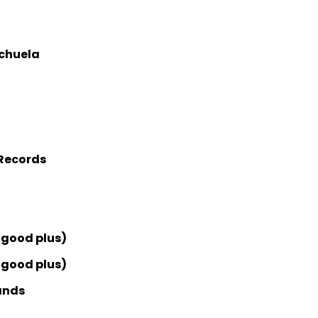
chuela
Records
2
 good plus)
 good plus)
ands