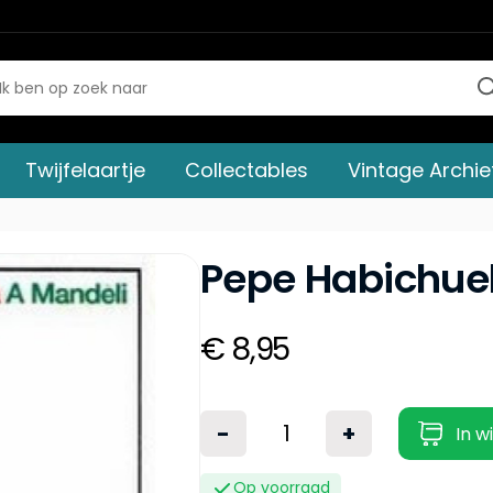
Twijfelaartje
Collectables
Vintage Archie
Pepe Habichuel
€ 8,95
-
+
In w
Op voorraad