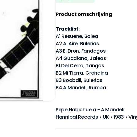
Product omschrijving
Tracklist:
A1 Resuene, Solea
A2 Al Aire, Bulerias
A3 El Dron, Fandagos
A4 Guadiana, Jaleos
B1 Del Cerro, Tangos
B2 Mi Tierra, Granaina
B3 Boabdil, Bulerias
B4 A Mandeli, Rumba
Pepe Habichuela - A Mandeli
Hannibal Records • UK • 1983 • Vin