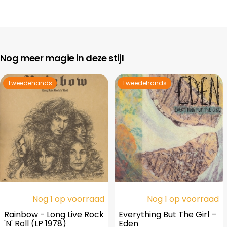
Nog meer magie in deze stijl
Tweedehands
Tweedehands
Nog 1 op voorraad
Nog 1 op voorraad
Rainbow - Long Live Rock
Everything But The Girl –
'N' Roll (LP 1978)
Eden