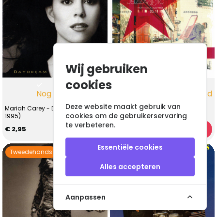
Wij gebruiken
cookies
Nog 1 op voorraad
Nog 1 op voorraad
Deze website maakt gebruik van
Mariah Carey - Daydream (CD,
Various - Jazzadelic 05.1 High-
cookies om de gebruikerservaring
1995)
Fidelic Jazz Vibes (CD, 2005)
te verbeteren.
€ 2,95
€ 2,95
Essentiële cookies
Tweedehands
Tweedehands
Alles accepteren
Aanpassen