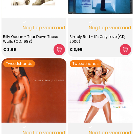
Nog 1 op voorraad
Nog 1 op voorraad
Billy Ocean - Tear Down These
Simply Red - It's Only Love (CD,
Walls (CD, 1988)
2000)
€ 3,95
€ 3,95
Tweedehands
Tweedehands
Nog 1 op voorraad
Nog 1 op voorraad