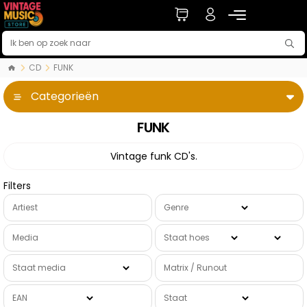
CD
FUNK
Categorieën
FUNK
Vintage funk CD's.
Filters
Artiest
Genre
Media
Staat hoes
Staat media
Matrix / Runout
EAN
Staat