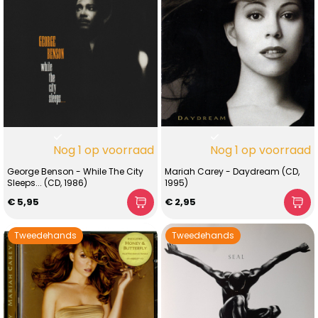
Nog 1 op voorraad
Nog 1 op voorraad
George Benson - While The City
Mariah Carey - Daydream (CD,
Sleeps... (CD, 1986)
1995)
€ 5,95
€ 2,95
Tweedehands
Tweedehands