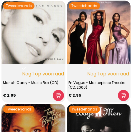
Tweedehands
Tweedehands
Nog 1 op voorraad
Nog 1 op voorraad
Mariah Carey - Music Box (CD)
En Vogue - Masterpiece Theatre
(CD, 2000)
€ 2,95
€ 2,95
Tweedehands
Tweedehands