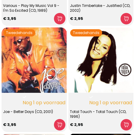
Various - Play My Music Vol 9 -
Justin Timberlake - Justified (CD,
I'm So Excited (CD, 1989)
2002)
€ 3,95
€ 2,95
Tweedehands
Tweedehands
Nog 1 op voorraad
Nog 1 op voorraad
Joe - Better Days (CD, 2001)
Total Touch - Total Touch (CD,
1996)
€ 3,95
€ 2,95