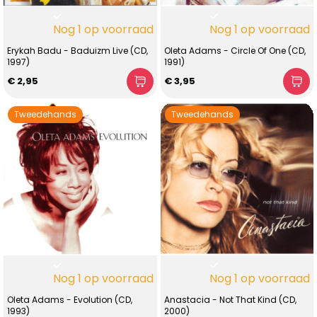
Nog 1 op voorraad
Nog 1 op voorraad
Erykah Badu - Baduizm Live (CD,
Oleta Adams - Circle Of One (CD,
1997)
1991)
€ 2,95
€ 3,95
Tweedehands
Tweedehands
Nog 1 op voorraad
Nog 1 op voorraad
Oleta Adams - Evolution (CD,
Anastacia - Not That Kind (CD,
1993)
2000)