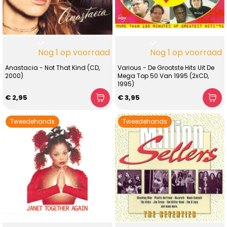
Nog 1 op voorraad
Nog 1 op voorraad
Anastacia - Not That Kind (CD,
Various - De Grootste Hits Uit De
2000)
Mega Top 50 Van 1995 (2xCD,
1995)
€ 2,95
€ 3,95
Tweedehands
Tweedehands