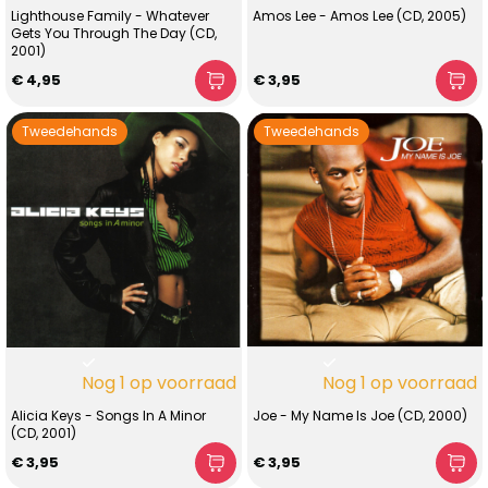
Lighthouse Family - Whatever
Amos Lee - Amos Lee (CD, 2005)
Gets You Through The Day (CD,
2001)
€ 4,95
€ 3,95
Tweedehands
Tweedehands
Nog 1 op voorraad
Nog 1 op voorraad
Alicia Keys - Songs In A Minor
Joe - My Name Is Joe (CD, 2000)
(CD, 2001)
€ 3,95
€ 3,95