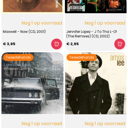
Nog 1 op voorraad
Nog 1 op voorraad
Maxwell - Now (CD, 2001)
Jennifer Lopez - J To Tha L-O!
(The Remixes) (CD, 2002)
€ 3,95
€ 2,95
Tweedehands
Tweedehands
Nog 1 op voorraad
Nog 1 op voorraad