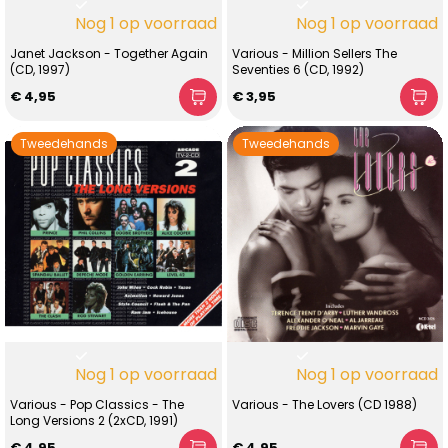
Nog 1 op voorraad
Nog 1 op voorraad
Janet Jackson - Together Again
Various - Million Sellers The
(CD, 1997)
Seventies 6 (CD, 1992)
€ 4,95
€ 3,95
Tweedehands
Tweedehands
Nog 1 op voorraad
Nog 1 op voorraad
Various - Pop Classics - The
Various - The Lovers (CD 1988)
Long Versions 2 (2xCD, 1991)
€ 4,95
€ 4,95