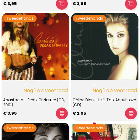
€ 3,95
€ 3,95
Tweedehands
Tweedehands
Nog 1 op voorraad
Nog 1 op voorraad
Anastacia - Freak Of Nature (CD,
Céline Dion - Let's Talk About Love
2001)
(CD)
€ 3,95
€ 2,95
Tweedehands
Tweedehands