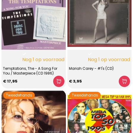
Nog 1 op voorraad
Nog 1 op voorraad
Temptations, The - A Song For
Mariah Carey - #1's (CD)
You / Masterpiece (CD 1986)
€ 17,95
€ 3,95
Tweedehands
Tweedehands