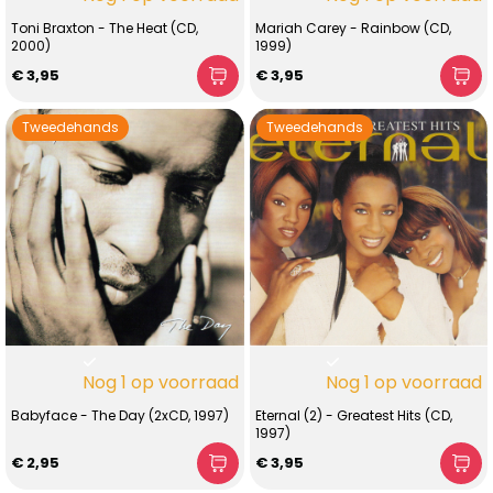
Toni Braxton - The Heat (CD,
Mariah Carey - Rainbow (CD,
2000)
1999)
€ 3,95
€ 3,95
Tweedehands
Tweedehands
Nog 1 op voorraad
Nog 1 op voorraad
Babyface - The Day (2xCD, 1997)
Eternal (2) - Greatest Hits (CD,
1997)
€ 2,95
€ 3,95