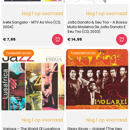
Nog 1 op voorraad
Nog 1 op voorraad
Ivete Sangalo - MTV Ao Vivo (CD,
João Donato & Seu Trio - A Bossa
2004)
Muito Moderna De João Donato E
Seu Trio (CD, 2003)
€ 7,95
€ 14,95
Tweedehands
Tweedehands
Nog 1 op voorraad
Nog 1 op voorraad
Various - The World Of Lusafrica
Gipsy Kings - ¡Volare! (The Very