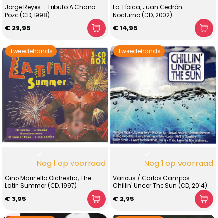
Jorge Reyes - Tributo A Chano
La Típica, Juan Cedrón -
Pozo (CD, 1998)
Nocturno (CD, 2002)
€ 29,95
€ 14,95
Tweedehands
Tweedehands
Nog 1 op voorraad
Nog 1 op voorraad
Gino Marinello Orchestra, The -
Various / Carlos Campos -
Latin Summer (CD, 1997)
Chillin' Under The Sun (CD, 2014)
€ 3,95
€ 2,95