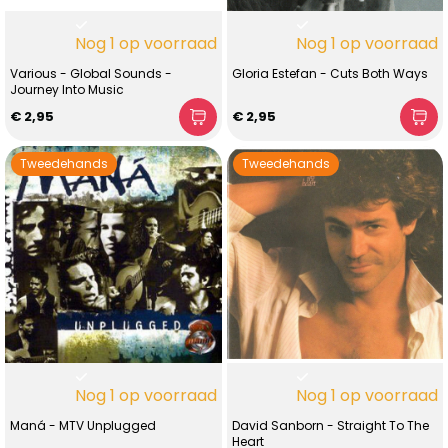
Nog 1 op voorraad
Nog 1 op voorraad
Various - Global Sounds -
Gloria Estefan - Cuts Both Ways
Journey Into Music
€ 2,95
€ 2,95
Tweedehands
Tweedehands
Nog 1 op voorraad
Nog 1 op voorraad
Maná - MTV Unplugged
David Sanborn - Straight To The
Heart