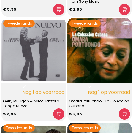
From Sony Music
€ 5,95
€ 2,95
Tweedehands
Tweedehands
Nog 1 op voorraad
Nog 1 op voorraad
Gerry Mulligan & Astor Piazzolla -
Omara Portuondo - La Colección
Tango Nuevo
Cubana
€ 8,95
€ 2,95
Tweedehands
Tweedehands