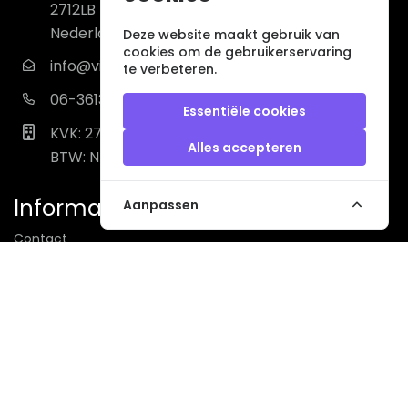
2712LB Zoetermeer
Nederland
Deze website maakt gebruik van
cookies om de gebruikerservaring
info@vintagemusicstore.nl
te verbeteren.
06-36130561 (Whatsapp)
Essentiële cookies
KVK: 27327513
Alles accepteren
BTW: NL819958657B01
Informatie
Aanpassen
Contact
Verzendkosten
Niet gevonden? Wij zoeken mee!
Retourvoorwaarden
Algemene voorwaarden
Privacybeleid