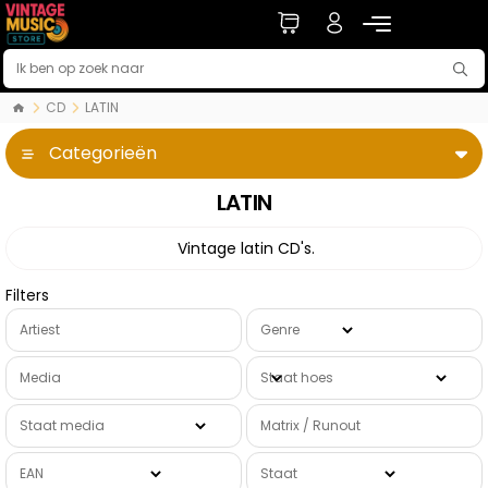
CD
LATIN
Categorieën
LATIN
Vintage latin CD's.
Filters
Artiest
Genre
Media
Staat hoes
Staat media
Matrix / Runout
EAN
Staat