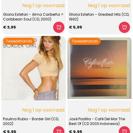
Nog 1 op voorraad
Nog 1 op voorraad
Gloria Estefan - Alma Caribeña =
Gloria Estefan - Greatest Hits (CD,
Caribbean Soul (CD, 2000)
1992)
€ 3,95
€ 5,95
Tweedehands
Tweedehands
Nog 1 op voorraad
Nog 1 op voorraad
Paulina Rubio - Border Girl (CD,
José Padilla - Café Del Mar The
2002)
Best Of (CD 2003 Indonesia)
€ 5,95
€ 9,95