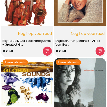
Nog 1 op voorraad
Nog 1 op voorraad
Reynaldo Meza Y Los Paraguayos
Engelbert Humperdinck - At His
- Greatest Hits
Very Best
€ 2,50
€ 2,50
Tweedehands
Tweedehands