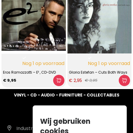
Nog 1 op voorraad
Nog 1 op voorraad
Eros Ramazzotti – E² , CD-DVD
Gloria Estefan – Cuts Both Ways
€ 2,95
€ 9,95
€ 3,95
VINYL - CD - AUDIO - FURNITURE - COLLECTABLES
Wij gebruiken
Industrieweg 14 A
cookies