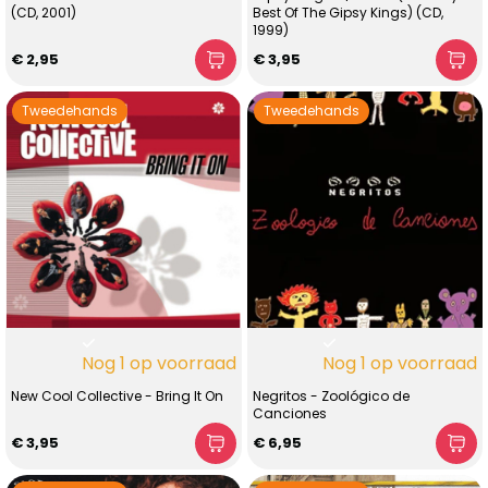
(CD, 2001)
Best Of The Gipsy Kings) (CD,
1999)
€ 2,95
€ 3,95
Tweedehands
Tweedehands
Nog 1 op voorraad
Nog 1 op voorraad
New Cool Collective - Bring It On
Negritos - Zoológico de
Canciones
€ 3,95
€ 6,95