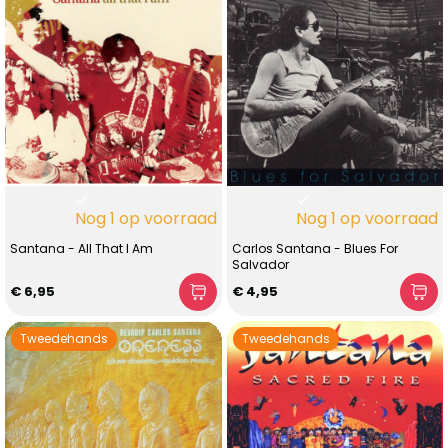
Nog 1 op voorraad
Nog 1 op voorraad
Santana - All That I Am
Carlos Santana - Blues For
Salvador
€ 6,95
€ 4,95
Tweedehands
Tweedehands