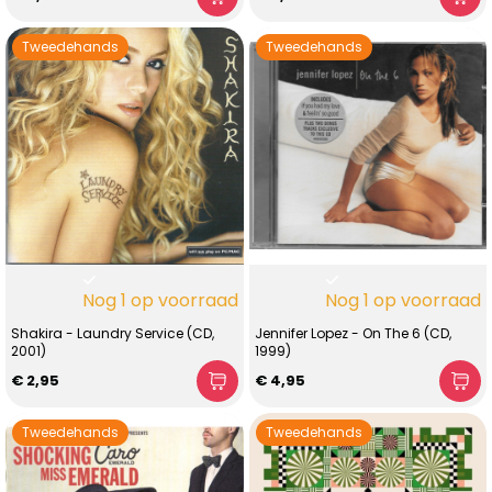
Tweedehands
Tweedehands
Nog 1 op voorraad
Nog 1 op voorraad
Shakira - Laundry Service (CD,
Jennifer Lopez - On The 6 (CD,
2001)
1999)
€ 2,95
€ 4,95
Tweedehands
Tweedehands