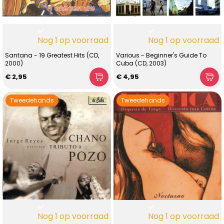
Nog 1 op voorraad
Nog 1 op voorraad
Santana - 19 Greatest Hits (CD,
Various - Beginner's Guide To
2000)
Cuba (CD, 2003)
€ 2,95
€ 4,95
Tweedehands
Tweedehands
Nog 1 op voorraad
Nog 1 op voorraad