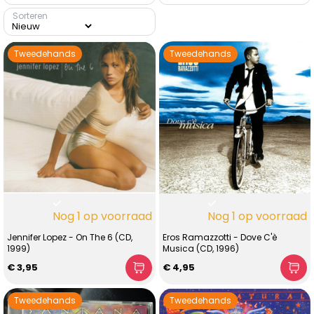
Sorteren
Tweedehands
Tweedehands
Nog 1 op voorraad
Nog 1 op voorraad
Jennifer Lopez - On The 6 (CD,
Eros Ramazzotti - Dove C'è
1999)
Musica (CD, 1996)
€ 3,95
€ 4,95
Tweedehands
Tweedehands