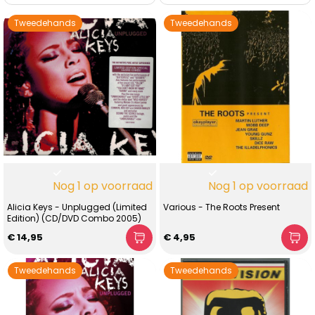
Tweedehands
Tweedehands
Nog 1 op voorraad
Nog 1 op voorraad
Alicia Keys - Unplugged (Limited
Various - The Roots Present
Edition) (CD/DVD Combo 2005)
€ 14,95
€ 4,95
Tweedehands
Tweedehands