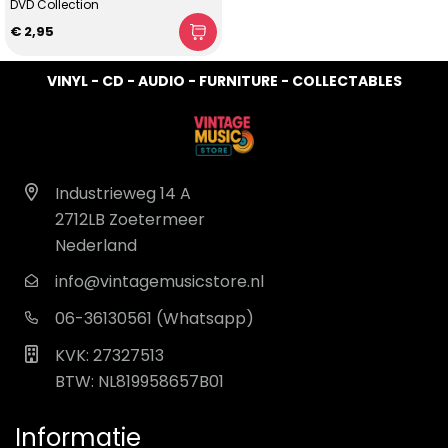
DVD Collection
€ 2,95
VINYL - CD - AUDIO - FURNITURE - COLLECTABLES
Industrieweg 14 A
2712LB Zoetermeer
Nederland
info@vintagemusicstore.nl
06-36130561 (Whatsapp)
KVK: 27327513
BTW: NL819958657B01
Informatie