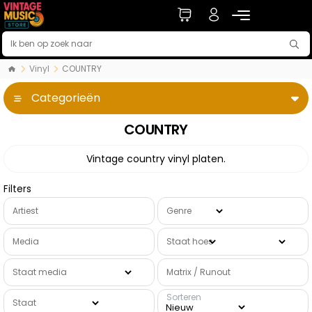
Vinyl
COUNTRY
Categorieën
COUNTRY
Vintage country vinyl platen.
Filters
Artiest
Genre
Media
Staat hoes
Staat media
Matrix / Runout
Sorteren
Staat