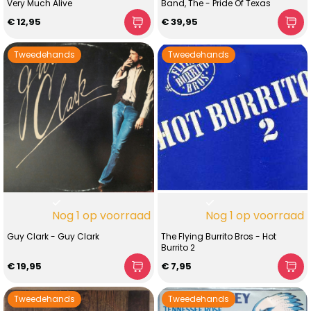
Very Much Alive
Band, The - Pride Of Texas
€ 12,95
€ 39,95
Tweedehands
Tweedehands
Nog 1 op voorraad
Nog 1 op voorraad
Guy Clark - Guy Clark
The Flying Burrito Bros - Hot
Burrito 2
€ 19,95
€ 7,95
Tweedehands
Tweedehands