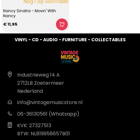
Nog 1 op voorraad
Nancy Sinatra - Movin' With
Nancy
€ 11,95
VINYL - CD - AUDIO - FURNITURE - COLLECTABLES
Industrieweg 14 A
2712LB Zoetermeer
Nederland
info@vintagemusicstore.nl
06-36130561 (Whatsapp)
KVK: 27327513
BTW: NL819958657B01