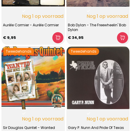
Nog 1 op voorraad
Nog 1 op voorraad
Aurèle Cormier - Aurèle Cormier
Bob Dylan - The Freewheelin' Bob
Dylan
€ 9,95
€ 34,95
Tweedehands
Tweedehands
Nog 1 op voorraad
Nog 1 op voorraad
Sir Douglas Quintet - Wanted
Gary P. Nunn And Pride Of Texas