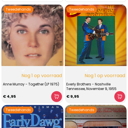
Tweedehands
Tweedehands
Nog 1 op voorraad
Nog 1 op voorraad
Anne Murray - Together (LP 1975)
Everly Brothers - Nashville
Tennessee, November 9, 1955
€ 4,95
€ 9,95
Tweedehands
Tweedehands