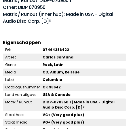
Matrix / Runout: DIDP-070950 1
Other: DIDP 070950
Matrix / Runout (Inner hub): Made in USA - Digital
Audio Disc Corp. [D]®
Eigenschappen
EAN
07464386422
Artiest
Carlos Santana
Genre
Rock, Latin
Media
CD, Album, Reissue
Label
Columbia
Catalogusnummer
CK 38642
Land van uitgave
USA & Canada
Matrix / Runout
DIDP-070950 1 | Made in USA - Digital
Audio Disc Corp. [D]®
Staat hoes
VG+ (Very good plus)
Staat media
VG+ (Very good plus)