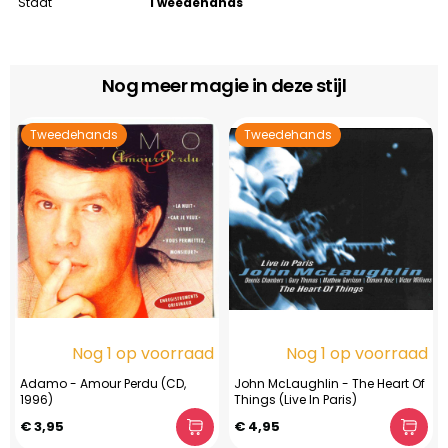
Staat
Tweedehands
Nog meer magie in deze stijl
Tweedehands
Tweedehands
Nog 1 op voorraad
Nog 1 op voorraad
Adamo - Amour Perdu (CD,
John McLaughlin - The Heart Of
1996)
Things (Live In Paris)
€ 3,95
€ 4,95