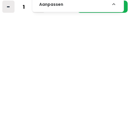
Nederland
Aanpassen
-
+
In winkelmandje
info@vintagemusicstore.nl
06-36130561 (Whatsapp)
KVK: 27327513
BTW: NL819958657B01
Informatie
Contact
Verzendkosten
Niet gevonden? Wij zoeken mee!
Retourvoorwaarden
Algemene voorwaarden
Privacybeleid