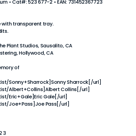
lbum • Cat#: 523 677-2 • EAN: 731452367723
 with transparent tray.
its.
he Plant Studios, Sausalito, CA
tering, Hollywood, CA
emory of
ist/Sonny+Sharrock]Sonny Sharrock[/url]
t/Albert+Collins]Albert Collins[/url]
st/Eric+Gale]Eric Gale[/url]
ist/Joe+Pass]Joe Pass[/url]
2 3