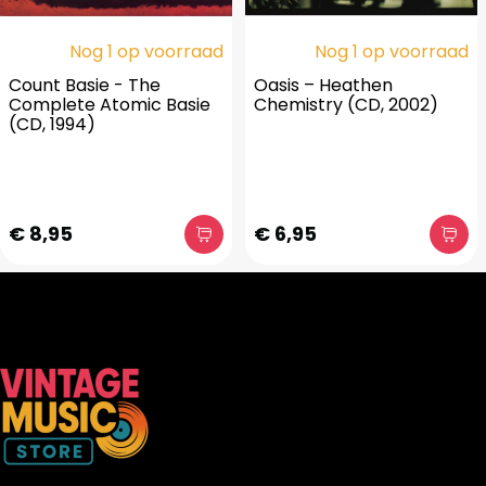
Nog 1 op voorraad
Nog 1 op voorraad
Count Basie - The
Oasis – Heathen
Complete Atomic Basie
Chemistry (CD, 2002)
(CD, 1994)
€ 8,95
€ 6,95