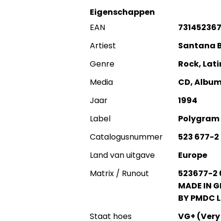
Eigenschappen
EAN
73145236
Artiest
Santana B
Genre
Rock, Lati
Media
CD, Albu
Jaar
1994
Label
Polygram
Catalogusnummer
523 677-2
Land van uitgave
Europe
Matrix / Runout
523677-2 0
MADE IN G
BY PMDC L
Staat hoes
VG+ (Very