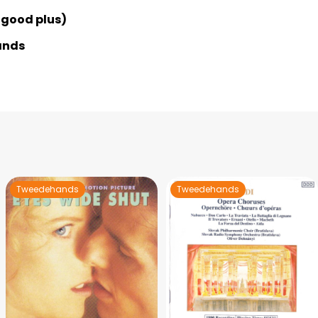
 good plus)
ands
Tweedehands
Tweedehands