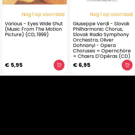
Nog 1 op voorraad
Nog 1 op voorraad
Various - Eyes Wide Shut
Giuseppe Verdi - Slovak
(Music From The Motion
Philharmonic Chorus,
Picture) (CD, 1999)
Slovak Radio Symphony
Orchestra, Oliver
Dohnanyi - Opera
Choruses = Opernchöre
= Chœrs D'Opéras (CD)
€ 5,95
€ 6,95