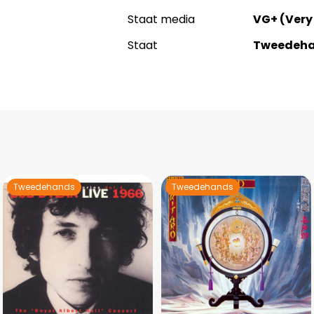
Staat media
VG+ (Very
Staat
Tweedeh
Tweedehands
Tweedehands