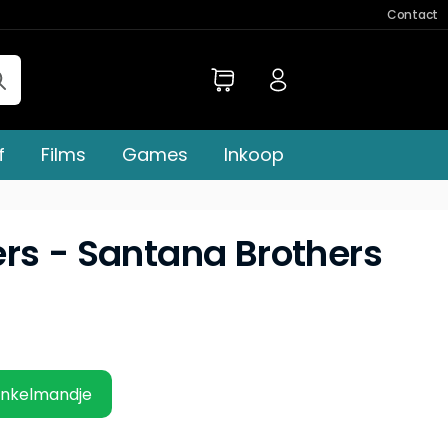
Contact
f
Films
Games
Inkoop
rs - Santana Brothers
inkelmandje