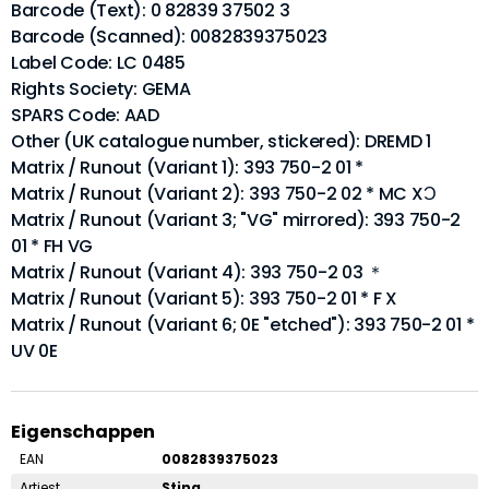
Barcode (Text): 0 82839 37502 3
Barcode (Scanned): 0082839375023
Label Code: LC 0485
Rights Society: GEMA
SPARS Code: AAD
Other (UK catalogue number, stickered): DREMD 1
Matrix / Runout (Variant 1): 393 750-2 01 *
Matrix / Runout (Variant 2): 393 750-2 02 * MC XƆ
Matrix / Runout (Variant 3; "VG" mirrored): 393 750-2
01 * FH VG
Matrix / Runout (Variant 4): 393 750-2 03 ＊
Matrix / Runout (Variant 5): 393 750-2 01 * F X
Matrix / Runout (Variant 6; 0E "etched"): 393 750-2 01 *
UV 0E
Eigenschappen
EAN
0082839375023
Artiest
Sting