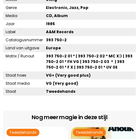
Genre
Electronic, Jazz, Pop
Media
CD, Album
Jaar
1985
Label
A&M Records
Catalogusnummer
393 750-2
Land van uitgave
Europe
Matrix / Runout
393 750-2 01 * | 393 750-2 02 * MC XƆ | 393
750-2 01 * FH VG | 393 750-2 03 ＊ | 393
750-2 01 * F X | 393 750-2 01 * UV 0E
Staat hoes
VG+ (Very good plus)
Staat media
VG (Very good)
Staat
Tweedehands
Nog meer magie in deze stijl
Tweedehands
Tweedehands