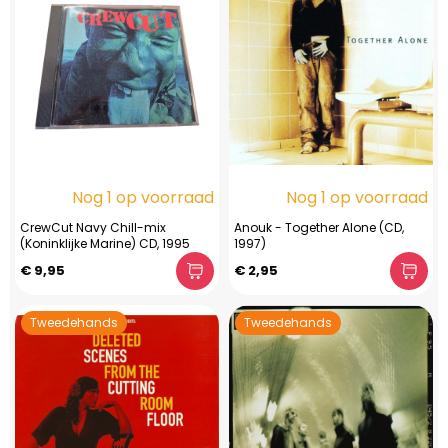
Nog 1 op voorraad
Nog 1 op voorraad
CrewCut Navy Chill-mix
Anouk - Together Alone (CD,
(Koninklijke Marine) CD, 1995
1997)
€ 9,95
€ 2,95
Tweedehands
Tweedehands