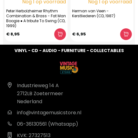
Nog 1 op voorraad
Nog 1 op voorraad
Peter Herbolzheimer Rhythm
Herman van Veen -
Combination & Brass - Fat Man
Kerstliederen (CD, 1987)
Boogie ● A tribute To Swing (CD,
1999)
€ 8,95
€ 6,95
VINYL - CD - AUDIO - FURNITURE - COLLECTABLES
Industrieweg 14 A
2712LB Zoetermeer
Nederland
info@vintagemusicstore.nl
06-36130561 (Whatsapp)
KVK: 27327513