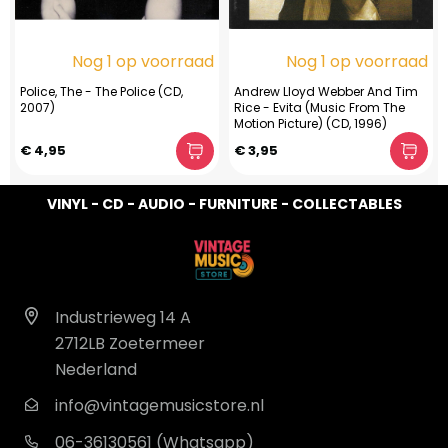
Nog 1 op voorraad
Nog 1 op voorraad
Police, The - The Police (CD,
Andrew Lloyd Webber And Tim
2007)
Rice - Evita (Music From The
Motion Picture) (CD, 1996)
€ 4,95
€ 3,95
VINYL - CD - AUDIO - FURNITURE - COLLECTABLES
Industrieweg 14 A
2712LB Zoetermeer
Nederland
info@vintagemusicstore.nl
06-36130561 (Whatsapp)