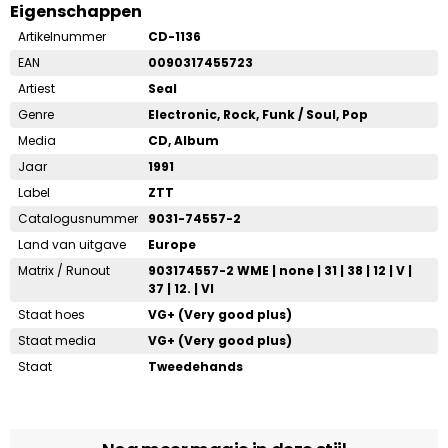
Eigenschappen
Artikelnummer
CD-1136
EAN
0090317455723
Artiest
Seal
Genre
Electronic, Rock, Funk / Soul, Pop
Media
CD, Album
Jaar
1991
Label
ZTT
Catalogusnummer
9031-74557-2
Land van uitgave
Europe
Matrix / Runout
903174557-2 WME | none | 31 | 38 | 12 | V |
37 | 12. | VI
Staat hoes
VG+ (Very good plus)
Staat media
VG+ (Very good plus)
Staat
Tweedehands