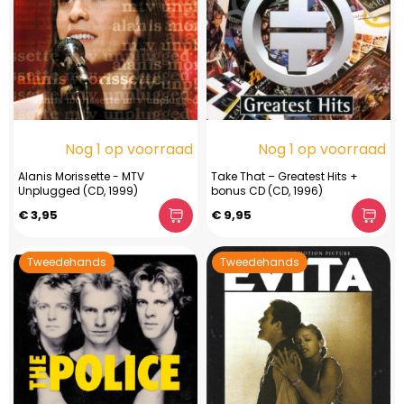
Nog 1 op voorraad
Nog 1 op voorraad
Alanis Morissette - MTV
Take That ‎– Greatest Hits +
Unplugged (CD, 1999)
bonus CD (CD, 1996)
€ 3,95
€ 9,95
Tweedehands
Tweedehands