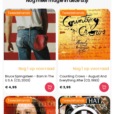
Nog meer magie in deze stijl
Tweedehands
Tweedehands
Nog 1 op voorraad
Nog 1 op voorraad
Bruce Springsteen - Born In The
Counting Crows - August And
U.S.A. (CD, 2003)
Everything After (CD, 1993)
€ 4,95
€ 3,95
Tweedehands
Tweedehands