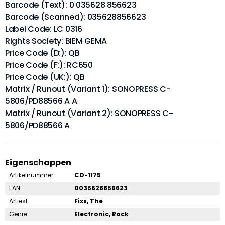
Barcode (Text): 0 035628 856623
Barcode (Scanned): 035628856623
Label Code: LC 0316
Rights Society: BIEM GEMA
Price Code (D:): QB
Price Code (F:): RC650
Price Code (UK:): QB
Matrix / Runout (Variant 1): SONOPRESS C-
5806/PD88566 A A
Matrix / Runout (Variant 2): SONOPRESS C-
5806/PD88566 A
Eigenschappen
Artikelnummer
CD-1175
EAN
0035628856623
Artiest
Fixx, The
Genre
Electronic, Rock