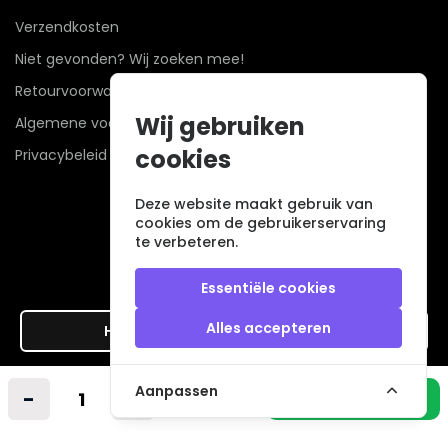
Verzendkosten
Niet gevonden? Wij zoeken mee!
Retourvoorwaarden
Wij gebruiken
Algemene voorwaarden
cookies
Privacybeleid
Deze website maakt gebruik van
cookies om de gebruikerservaring
te verbeteren.
Essentiële cookies
Alles accepteren
Hier de overeenkomst ontbinden
Veilig betalen met
Aanpassen
-
+
In winkelmandje
© 2026 - Alle rechten voorbehouden. |
powered by