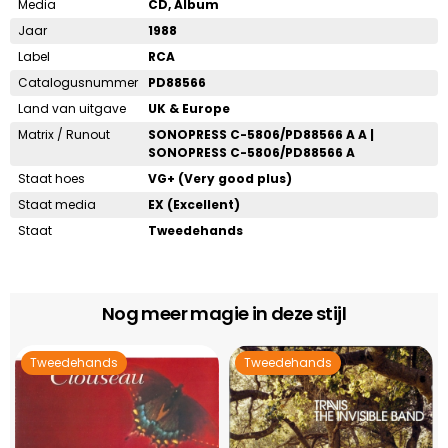
Media
CD, Album
Jaar
1988
Label
RCA
Catalogusnummer
PD88566
Land van uitgave
UK & Europe
Matrix / Runout
SONOPRESS C-5806/PD88566 A A |
SONOPRESS C-5806/PD88566 A
Staat hoes
VG+ (Very good plus)
Staat media
EX (Excellent)
Staat
Tweedehands
Nog meer magie in deze stijl
Tweedehands
Tweedehands