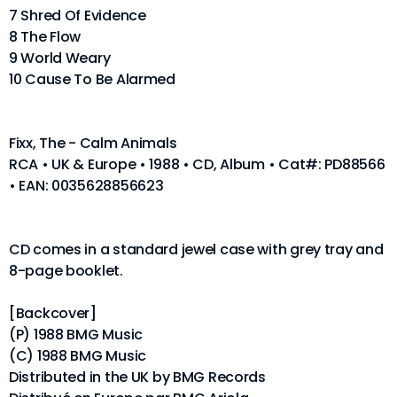
7 Shred Of Evidence
8 The Flow
9 World Weary
10 Cause To Be Alarmed
Fixx, The - Calm Animals
RCA • UK & Europe • 1988 • CD, Album • Cat#: PD88566
• EAN: 0035628856623
CD comes in a standard jewel case with grey tray and
8-page booklet.
[Backcover]
(P) 1988 BMG Music
(C) 1988 BMG Music
Distributed in the UK by BMG Records