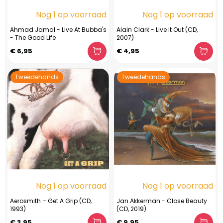
Nog 1 op voorraad
Nog 1 op voorraad
Ahmad Jamal - Live At Bubba's
Alain Clark - Live It Out (CD,
- The Good Life
2007)
€ 6,95
€ 4,95
Tweedehands
Tweedehands
Nog 1 op voorraad
Nog 1 op voorraad
Aerosmith – Get A Grip (CD,
Jan Akkerman - Close Beauty
1993)
(CD, 2019)
€ 3,95
€ 9,95