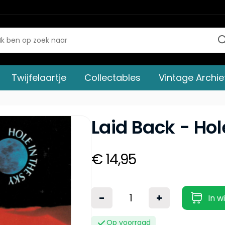
Twijfelaartje
Collectables
Vintage Archie
Laid Back - Hol
€ 14,95
-
+
In w
Op voorraad