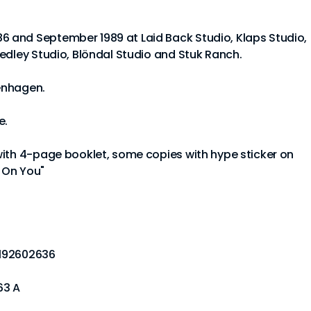
 and September 1989 at Laid Back Studio, Klaps Studio,
edley Studio, Blöndal Studio and Stuk Ranch.
enhagen.
e.
with 4-page booklet, some copies with hype sticker on
t On You"
7192602636
63 A