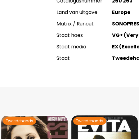
Catalogusnummer
260 263
Land van uitgave
Europe
Matrix / Runout
SONOPRES
Staat hoes
VG+ (Very
Staat media
EX (Excell
Staat
Tweedeh
Tweedehands
Tweedehands