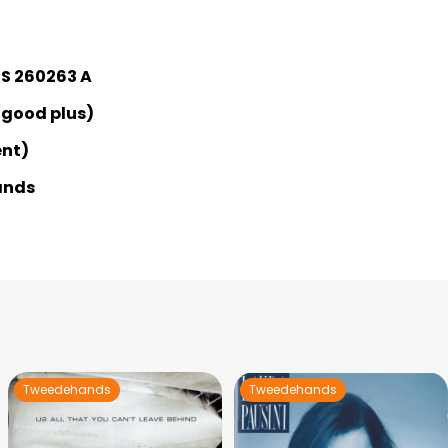
S 260263 A
 good plus)
ent)
ands
Tweedehands
Tweedehands