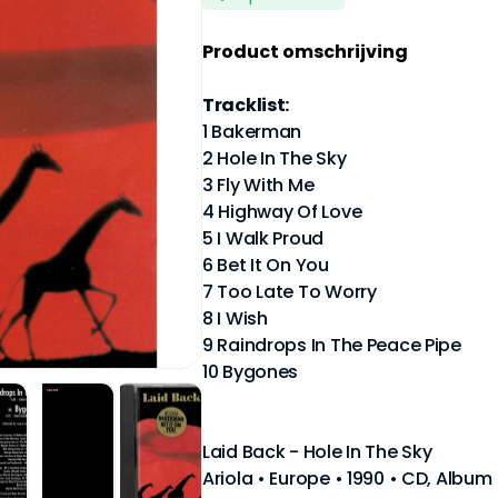
Product omschrijving
Tracklist:
1 Bakerman
2 Hole In The Sky
3 Fly With Me
4 Highway Of Love
5 I Walk Proud
6 Bet It On You
7 Too Late To Worry
8 I Wish
9 Raindrops In The Peace Pipe
10 Bygones
Laid Back - Hole In The Sky
Ariola • Europe • 1990 • CD, Albu