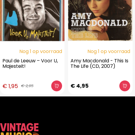
Nog 1 op voorraad
Nog 1 op voorraad
Paul de Leeuw – Voor U,
Amy Macdonald - This Is
Majesteit!
The Life (CD, 2007)
€ 4,95
€ 1,95
€ 2,95