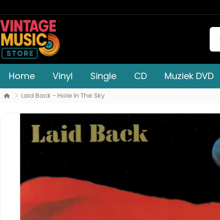
Home
Vinyl
Single
CD
Muziek DVD
Laid Back - Hole In The Sky