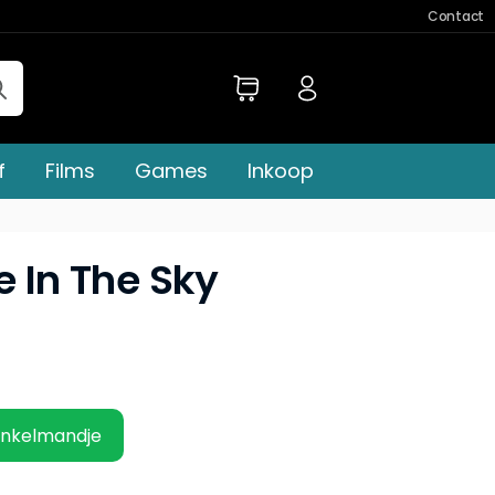
Contact
f
Films
Games
Inkoop
e In The Sky
inkelmandje