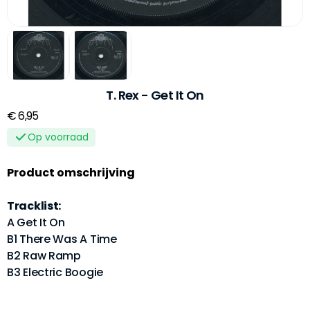
T. Rex - Get It On
€ 6,95
Op voorraad
Product omschrijving
Tracklist:
A Get It On
B1 There Was A Time
B2 Raw Ramp
B3 Electric Boogie