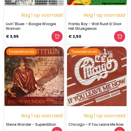
Nog 1 op voorraad
Nog 1 op voorraad
Livin' Blues – Boogie Woogie
Franky Boy - Wat Ruist Er Door
Woman
Het Struikgewas
€ 3,95
€ 2,50
Tweedehands
Tweedehands
Nog 1 op voorraad
Nog 1 op voorraad
Stevie Wonder - Superstition
Chicago – If You Leave Me Now