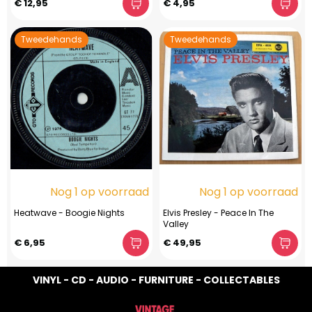
€ 12,95
€ 4,95
Tweedehands
Tweedehands
Nog 1 op voorraad
Nog 1 op voorraad
Heatwave - Boogie Nights
Elvis Presley - Peace In The
Valley
€ 6,95
€ 49,95
VINYL - CD - AUDIO - FURNITURE - COLLECTABLES