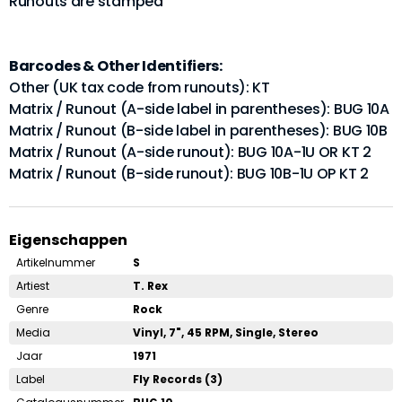
Runouts are stamped
Barcodes & Other Identifiers:
Other (UK tax code from runouts): KT
Matrix / Runout (A-side label in parentheses): BUG 10A
Matrix / Runout (B-side label in parentheses): BUG 10B
Matrix / Runout (A-side runout): BUG 10A-1U OR KT 2
Matrix / Runout (B-side runout): BUG 10B-1U OP KT 2
Eigenschappen
Artikelnummer
S
Artiest
T. Rex
Genre
Rock
Media
Vinyl, 7", 45 RPM, Single, Stereo
Jaar
1971
Label
Fly Records (3)