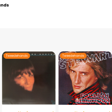
ands
Tweedehands
Tweedehands