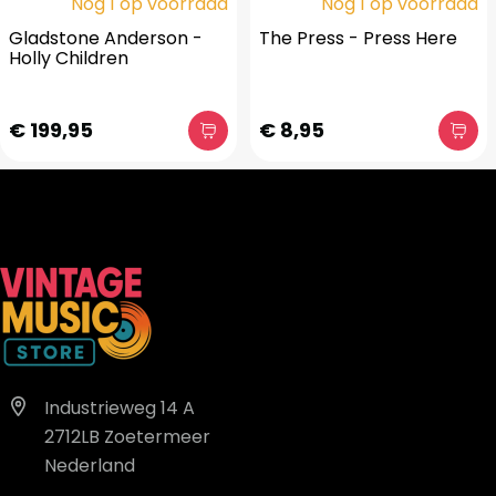
Nog 1 op voorraad
Nog 1 op voorraad
Gladstone Anderson -
The Press - Press Here
Holly Children
€ 199,95
€ 8,95
Industrieweg 14 A
2712LB Zoetermeer
Nederland