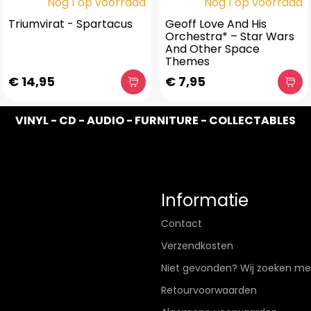
Nog 1 op voorraad
Nog 1 op voorraad
Triumvirat - Spartacus
Geoff Love And His
Orchestra* ‎– Star Wars
And Other Space
Themes
€ 14,95
€ 7,95
VINYL - CD - AUDIO - FURNITURE - COLLECTABLES
Informatie
Contact
Verzendkosten
Niet gevonden? Wij zoeken me
Retourvoorwaarden