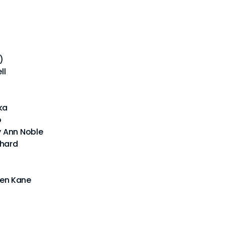
)
ll
ka
o
y Ann Noble
chard
en Kane