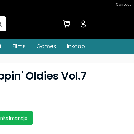
Contact
f
Films
Games
Inkoop
ppin' Oldies Vol.7
inkelmandje