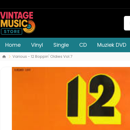
Home
Vinyl
Single
CD
Muziek DVD
Various - 12 Boppin' Oldies Vol.7