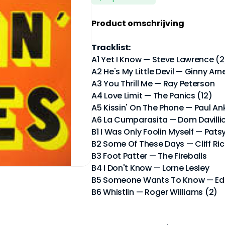
Product omschrijving
Tracklist:
A1 Yet I Know — Steve Lawrence (2
A2 He's My Little Devil — Ginny Arne
A3 You Thrill Me — Ray Peterson
A4 Love Limit — The Panics (12)
A5 Kissin' On The Phone — Paul An
A6 La Cumparasita — Dom Davilli
B1 I Was Only Foolin Myself — Pats
B2 Some Of These Days — Cliff Ri
B3 Foot Patter — The Fireballs
B4 I Don't Know — Lorne Lesley
B5 Someone Wants To Know — Ed
B6 Whistlin — Roger Williams (2)