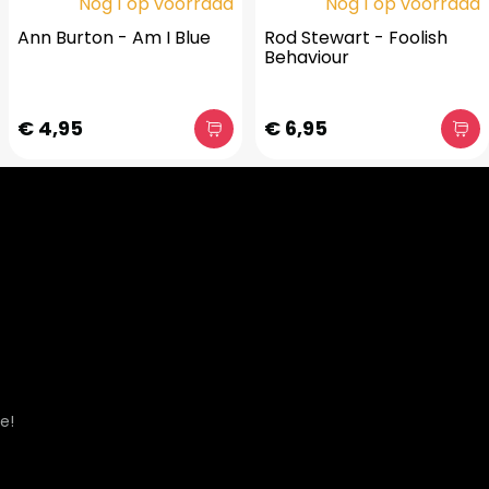
Nog 1 op voorraad
Nog 1 op voorraad
Ann Burton - Am I Blue
Rod Stewart - Foolish
Behaviour
€ 4,95
€ 6,95
e!