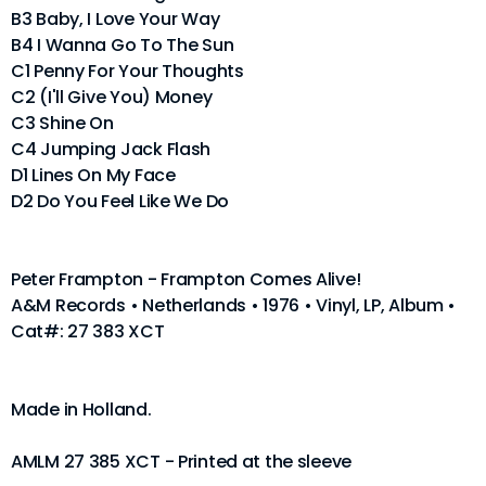
B3 Baby, I Love Your Way
B4 I Wanna Go To The Sun
C1 Penny For Your Thoughts
C2 (I'll Give You) Money
C3 Shine On
C4 Jumping Jack Flash
D1 Lines On My Face
D2 Do You Feel Like We Do
Peter Frampton - Frampton Comes Alive!
A&M Records • Netherlands • 1976 • Vinyl, LP, Album •
Cat#: 27 383 XCT
Made in Holland.
AMLM 27 385 XCT - Printed at the sleeve