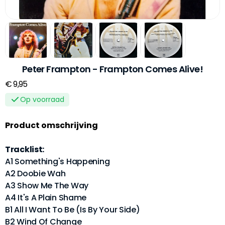
Peter Frampton - Frampton Comes Alive!
€ 9,95
Op voorraad
Product omschrijving
Tracklist:
A1 Something's Happening
A2 Doobie Wah
A3 Show Me The Way
A4 It's A Plain Shame
B1 All I Want To Be (Is By Your Side)
B2 Wind Of Change