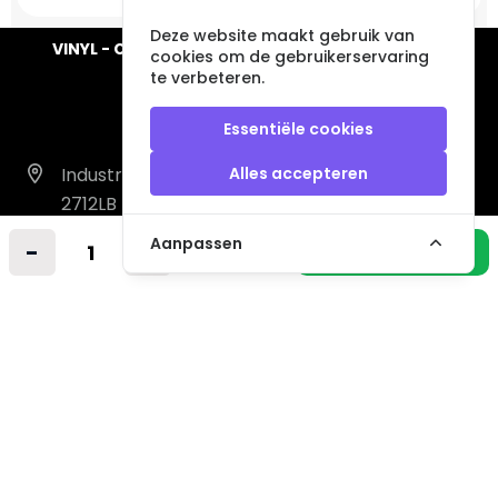
Deze website maakt gebruik van
VINYL - CD - AUDIO - FURNITURE - COLLECTABLES
cookies om de gebruikerservaring
te verbeteren.
Essentiële cookies
Industrieweg 14 A
Alles accepteren
2712LB Zoetermeer
Nederland
Aanpassen
-
+
In winkelmandje
info@vintagemusicstore.nl
06-36130561 (Whatsapp)
KVK: 27327513
BTW: NL819958657B01
Informatie
Contact