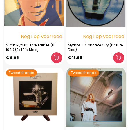
Nog 1 op voorraad
Nog 1 op voorraad
Mitch Ryder - Live Talkies (LP
Mythos ‎– Concrete City (Picture
1981) (2x LP 1x Maxi)
Disc)
€ 6,95
€ 13,95
Tweedehands
Tweedehands