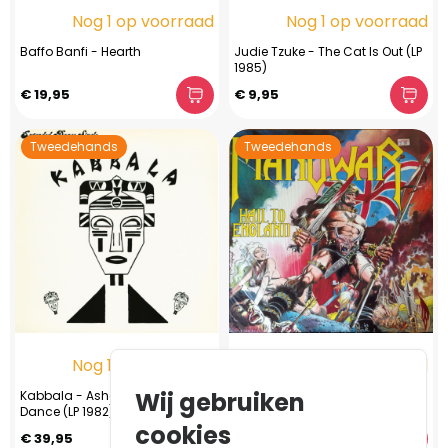
Nog 1 op voorraad
Nog 1 op voorraad
Baffo Banfi - Hearth
Judie Tzuke - The Cat Is Out (LP
1985)
€ 19,95
€ 9,95
Tweedehands
Tweedehands
Nog 1 op voorraad
Nog 1 op voorraad
Wij gebruiken
Kabbala - Ashewo Ara - Voltan
Manowar - Hail To England (LP
Dance ‎(LP 1982)
1984)
cookies
€ 39,95
€ 139,95