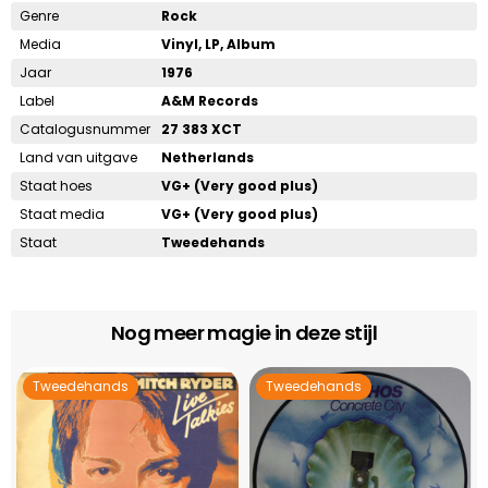
Genre
Rock
Media
Vinyl, LP, Album
Jaar
1976
Label
A&M Records
Catalogusnummer
27 383 XCT
Land van uitgave
Netherlands
Staat hoes
VG+ (Very good plus)
Staat media
VG+ (Very good plus)
Staat
Tweedehands
Nog meer magie in deze stijl
Tweedehands
Tweedehands