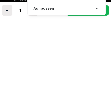
Nederland
Aanpassen
-
+
In winkelmandje
info@vintagemusicstore.nl
06-36130561 (Whatsapp)
KVK: 27327513
BTW: NL819958657B01
Informatie
Contact
Verzendkosten
Niet gevonden? Wij zoeken mee!
Retourvoorwaarden
Algemene voorwaarden
Privacybeleid