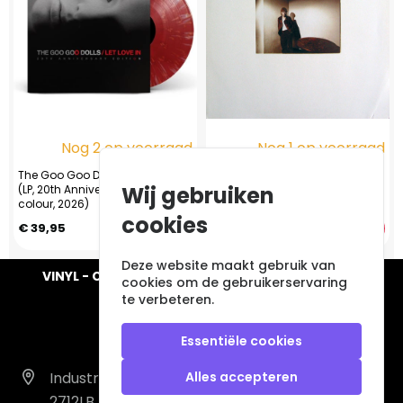
Nog 2 op voorraad
Nog 1 op voorraad
The Goo Goo Dolls – Let Love In
Chris Rea - Water Sign
Wij gebruiken
(LP, 20th Anniversary Edition,
colour, 2026)
cookies
€ 39,95
€ 14,95
Deze website maakt gebruik van
VINYL - CD - AUDIO - FURNITURE - COLLECTABLES
cookies om de gebruikerservaring
te verbeteren.
Essentiële cookies
Industrieweg 14 A
Alles accepteren
2712LB Zoetermeer