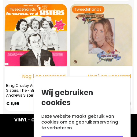
Tweedehands
Tweedehands
Nog 1 op voorraad
Nog 1 op voorraad
Bing Crosby And Andrews
Olivia Newton-John - Long Live
Wij gebruiken
Sisters, The - Bing And The
Love
Andrews Sisters
cookies
€ 8,95
€ 4,95
Deze website maakt gebruik van
VINYL - CD - AUDIO - FURNITURE - COLLECTABLES
cookies om de gebruikerservaring
te verbeteren.