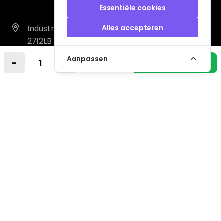
Essentiële cookies
Industrieweg 14 A
Alles accepteren
2712LB Zoetermeer
Nederland
Aanpassen
-
+
In winkelmandje
info@vintagemusicstore.nl
06-36130561 (Whatsapp)
KVK: 27327513
BTW: NL819958657B01
Informatie
Contact
Verzendkosten
Niet gevonden? Wij zoeken mee!
Retourvoorwaarden