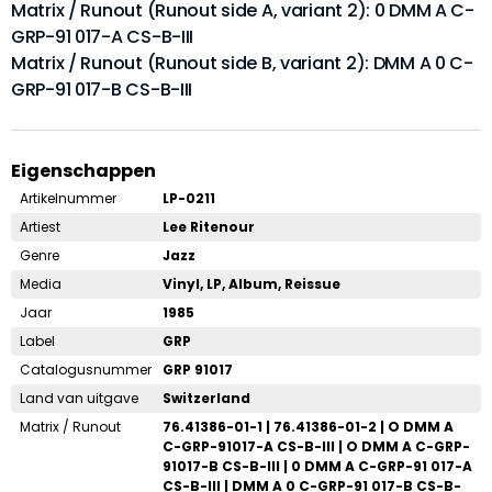
Matrix / Runout (Runout side A, variant 2): 0 DMM A C-
GRP-91 017-A CS-B-III
Matrix / Runout (Runout side B, variant 2): DMM A 0 C-
GRP-91 017-B CS-B-III
Eigenschappen
Artikelnummer
LP-0211
Artiest
Lee Ritenour
Genre
Jazz
Media
Vinyl, LP, Album, Reissue
Jaar
1985
Label
GRP
Catalogusnummer
GRP 91017
Land van uitgave
Switzerland
Matrix / Runout
76.41386-01-1 | 76.41386-01-2 | O DMM A
C-GRP-91017-A CS-B-III | O DMM A C-GRP-
91017-B CS-B-III | 0 DMM A C-GRP-91 017-A
CS-B-III | DMM A 0 C-GRP-91 017-B CS-B-