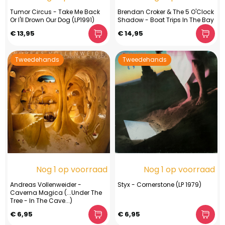
Tumor Circus - Take Me Back
Brendan Croker & The 5 O'Clock
Or I'll Drown Our Dog (LP1991)
Shadow - Boat Trips In The Bay
€ 13,95
€ 14,95
Tweedehands
Tweedehands
Nog 1 op voorraad
Nog 1 op voorraad
Andreas Vollenweider -
Styx - Cornerstone (LP 1979)
Caverna Magica (...Under The
Tree - In The Cave...)
€ 6,95
€ 6,95