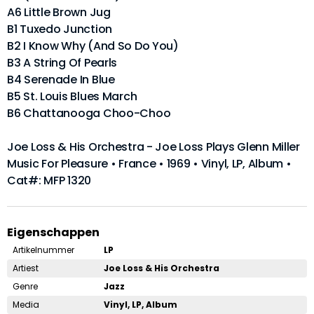
A6 Little Brown Jug
B1 Tuxedo Junction
B2 I Know Why (And So Do You)
B3 A String Of Pearls
B4 Serenade In Blue
B5 St. Louis Blues March
B6 Chattanooga Choo-Choo
Joe Loss & His Orchestra - Joe Loss Plays Glenn Miller
Music For Pleasure • France • 1969 • Vinyl, LP, Album •
Cat#: MFP 1320
Eigenschappen
Artikelnummer
LP
Artiest
Joe Loss & His Orchestra
Genre
Jazz
Media
Vinyl, LP, Album