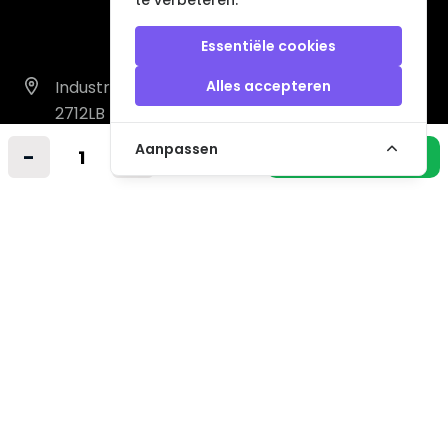
te verbeteren.
Essentiële cookies
Industrieweg 14 A
Alles accepteren
2712LB Zoetermeer
Nederland
Aanpassen
-
+
In winkelmandje
info@vintagemusicstore.nl
06-36130561 (Whatsapp)
KVK: 27327513
BTW: NL819958657B01
Informatie
Contact
Verzendkosten
Niet gevonden? Wij zoeken mee!