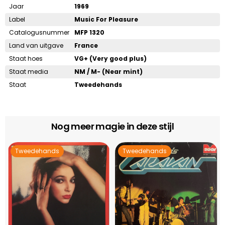
Jaar
1969
Label
Music For Pleasure
Catalogusnummer
MFP 1320
Land van uitgave
France
Staat hoes
VG+ (Very good plus)
Staat media
NM / M- (Near mint)
Staat
Tweedehands
Nog meer magie in deze stijl
Tweedehands
Tweedehands