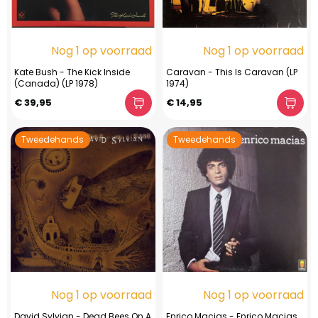
Nog 1 op voorraad
Nog 1 op voorraad
Kate Bush - The Kick Inside
Caravan - This Is Caravan (LP
(Canada) (LP 1978)
1974)
€ 39,95
€ 14,95
Tweedehands
Tweedehands
Nog 1 op voorraad
Nog 1 op voorraad
David Sylvian - Dead Bees On A
Enrico Macias - Enrico Macias