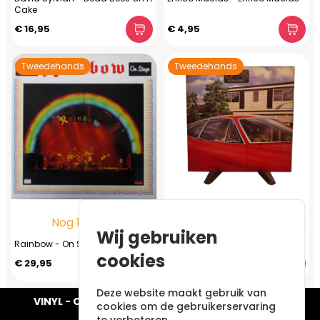
Cake
€ 16,95
€ 4,95
Tweedehands
Tweedehands
Nog 1 op voorraad
Nog 1 op voorraad
Wij gebruiken
Rainbow - On Stage (LP 1977) NL
Carpenters - Now & Then
cookies
€ 29,95
€ 17,95
Deze website maakt gebruik van
VINYL - CD - AUDIO - FURNITURE - COLLECTABLES
cookies om de gebruikerservaring