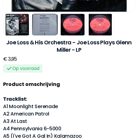
Joe Loss & His Orchestra - Joe Loss Plays Glenn
Miller - LP
€ 3,95
Op voorraad
Product omschrijving
Tracklist:
A1 Moonlight Serenade
A2 American Patrol
A3 At Last
A4 Pennsylvania 6-5000
A5 (I've Got A Gal In) Kalamazoo