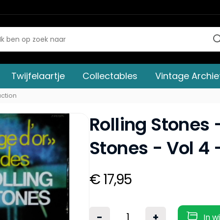
Twijfelaartje
Collectables
Vintage Archie
action
Rolling Stones 
Stones - Vol 4 
€ 17,95
-
+
In w