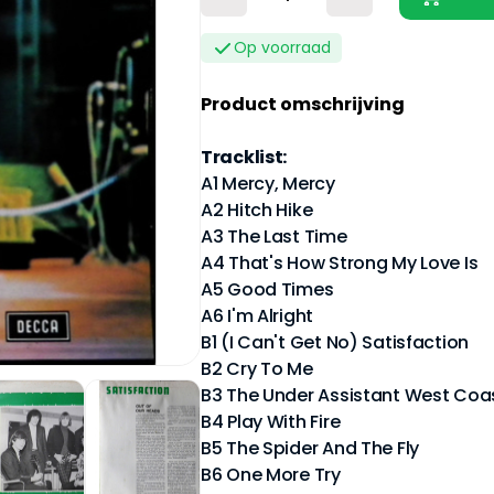
Op voorraad
Product omschrijving
Tracklist:
A1 Mercy, Mercy
A2 Hitch Hike
A3 The Last Time
A4 That's How Strong My Love Is
A5 Good Times
A6 I'm Alright
B1 (I Can't Get No) Satisfaction
B2 Cry To Me
B3 The Under Assistant West Coa
B4 Play With Fire
B5 The Spider And The Fly
B6 One More Try