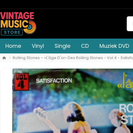
Home
Vinyl
Single
CD
Muziek DVD
Rolling Stones – «L'âge D'or» Des Rolling Stones - Vol 4 - Satisf