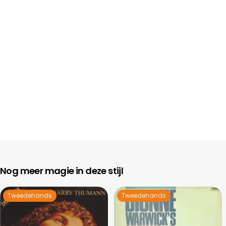
Nog meer magie in deze stijl
Tweedehands
Tweedehands