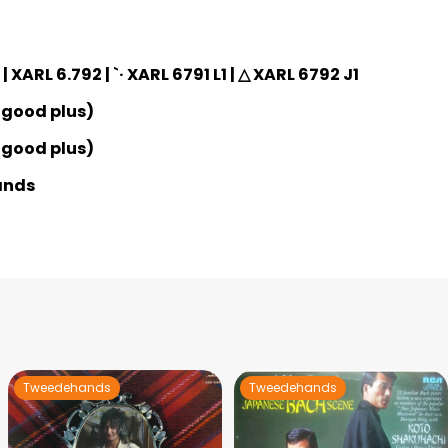
| XARL 6.792 | `· XARL 6791 L1 | △ XARL 6792 J1
 good plus)
 good plus)
ands
Tweedehands
Tweedehands