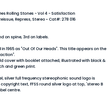
Des Rolling Stones - Vol 4 - Satisfaction
 Reissue, Repress, Stereo • Cat#: 278 016
nd on spine, 3rd on labels.
 in 1965 as "Out Of Our Heads". This title appears on the
faction".
ld cover with booklet attached, illustrated with black &
ch and green print.
l, silver full frequency stereophonic sound logo is
copyright text, FFSS round silver logo at top, 'stereo B
abel centre.