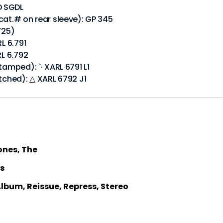
D SGDL
cat.# on rear sleeve): GP 345
725)
L 6.791
RL 6.792
tamped): `· XARL 6791 L1
etched): △ XARL 6792 J1
ones, The
s
 Album, Reissue, Repress, Stereo