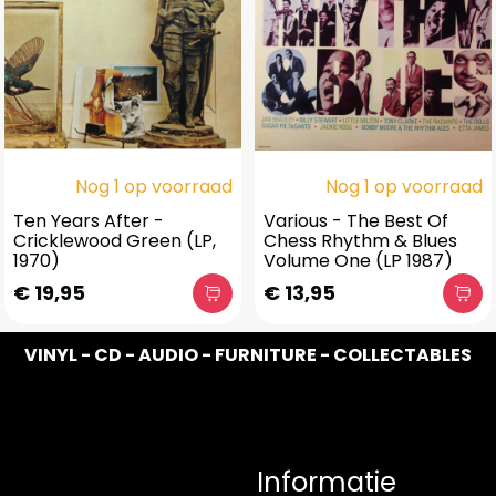
Nog 1 op voorraad
Nog 1 op voorraad
Ten Years After -
Various - The Best Of
Cricklewood Green (LP,
Chess Rhythm & Blues
1970)
Volume One (LP 1987)
€ 19,95
€ 13,95
VINYL - CD - AUDIO - FURNITURE - COLLECTABLES
Informatie