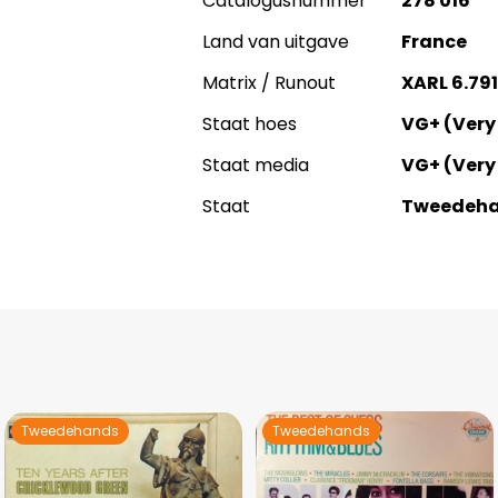
Catalogusnummer
278 016
Land van uitgave
France
Matrix / Runout
XARL 6.791 
Staat hoes
VG+ (Very
Staat media
VG+ (Very
Staat
Tweedeh
Tweedehands
Tweedehands