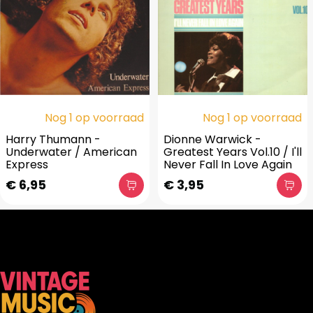
Nog 1 op voorraad
Nog 1 op voorraad
Harry Thumann -
Dionne Warwick -
Underwater / American
Greatest Years Vol.10 / I'll
Express
Never Fall In Love Again
€ 6,95
€ 3,95