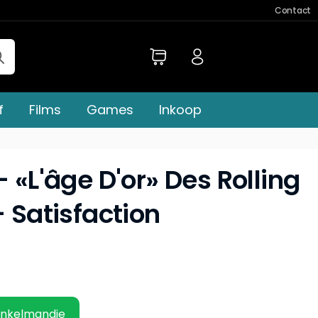
Contact
f
Films
Games
Inkoop
– «L'âge D'or» Des Rolling
- Satisfaction
inkelmandje