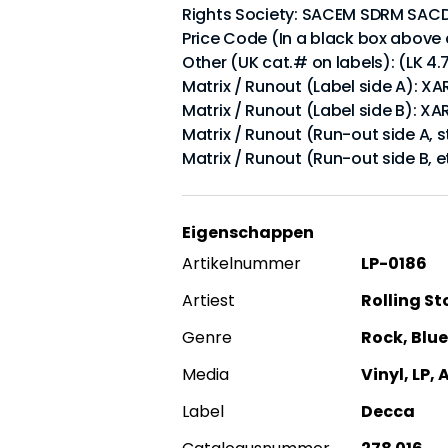
Rights Society: SACEM SDRM SAC
Price Code (In a black box above 
Other (UK cat.# on labels): (LK 4.
Matrix / Runout (Label side A): XAR
Matrix / Runout (Label side B): XA
Matrix / Runout (Run-out side A, s
Matrix / Runout (Run-out side B, 
Eigenschappen
Artikelnummer
LP-0186
Artiest
Rolling St
Genre
Rock, Blue
Media
Vinyl, LP,
Label
Decca