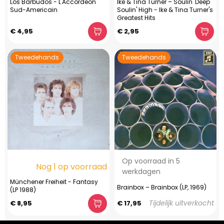
Los Barbudos - L'Accordeon
Ike & Tina Turner – Soulin' Deep
Sud-Americain
Soulin' High - Ike & Tina Turner's
Greatest Hits
€ 4,95
€ 2,95
Tweedehands
Tweedehands
Op voorraad in 5
Nog 1 op voorraad
werkdagen
Münchener Freiheit - Fantasy
Brainbox – Brainbox (LP, 1969)
(LP 1988)
Tijdelijk uitverkocht
€ 8,95
€ 17,95