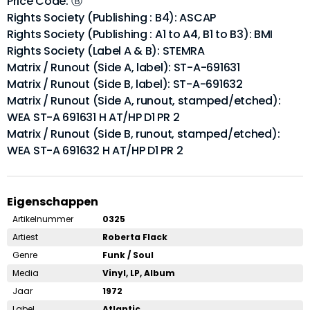
Price Code: Ⓑ
Rights Society (Publishing : B4): ASCAP
Rights Society (Publishing : A1 to A4, B1 to B3): BMI
Rights Society (Label A & B): STEMRA
Matrix / Runout (Side A, label): ST-A-691631
Matrix / Runout (Side B, label): ST-A-691632
Matrix / Runout (Side A, runout, stamped/etched):
WEA ST-A 691631 H AT/HP D1 PR 2
Matrix / Runout (Side B, runout, stamped/etched):
WEA ST-A 691632 H AT/HP D1 PR 2
Eigenschappen
Artikelnummer
0325
Artiest
Roberta Flack
Genre
Funk / Soul
Media
Vinyl, LP, Album
Jaar
1972
Label
Atlantic