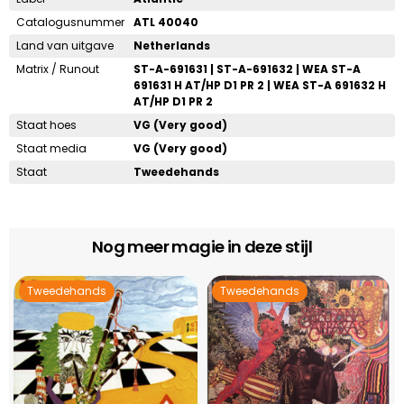
Catalogusnummer
ATL 40040
Land van uitgave
Netherlands
Matrix / Runout
ST-A-691631 | ST-A-691632 | WEA ST-A
691631 H AT/HP D1 PR 2 | WEA ST-A 691632 H
AT/HP D1 PR 2
Staat hoes
VG (Very good)
Staat media
VG (Very good)
Staat
Tweedehands
Nog meer magie in deze stijl
Tweedehands
Tweedehands