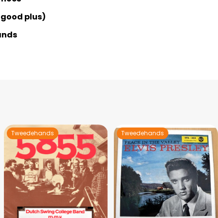
 good plus)
ands
Tweedehands
Tweedehands