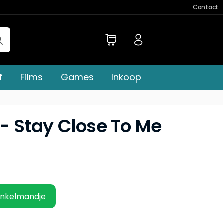
Contact
f
Films
Games
Inkoop
 - Stay Close To Me
inkelmandje