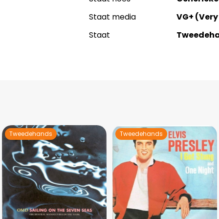
Staat media
VG+ (Very
Staat
Tweedeh
Tweedehands
Tweedehands