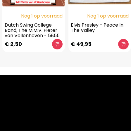
Nog 1 op voorraad
Nog 1 op voorraad
Dutch Swing College
Elvis Presley - Peace In
Band, The M.M.V. Pieter
The Valley
van Vollenhoven - 5855
€ 2,50
€ 49,95