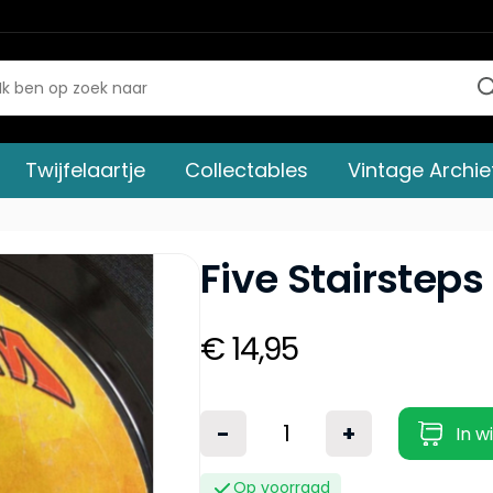
Twijfelaartje
Collectables
Vintage Archie
Five Stairsteps
€ 14,95
-
+
In w
Op voorraad