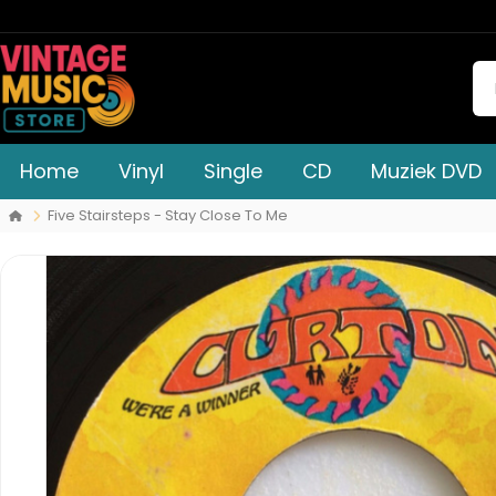
Home
Vinyl
Single
CD
Muziek DVD
Five Stairsteps - Stay Close To Me