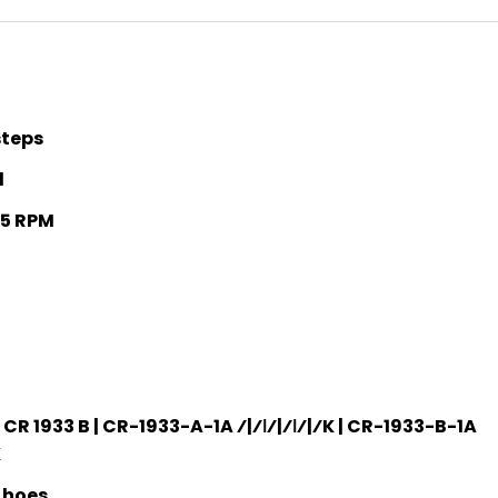
steps
l
 45 RPM
| CR 1933 B | CR-1933-A-1A ⁄|⁄ǀ⁄|⁄ǀ⁄|⁄K | CR-1933-B-1A
K
 hoes