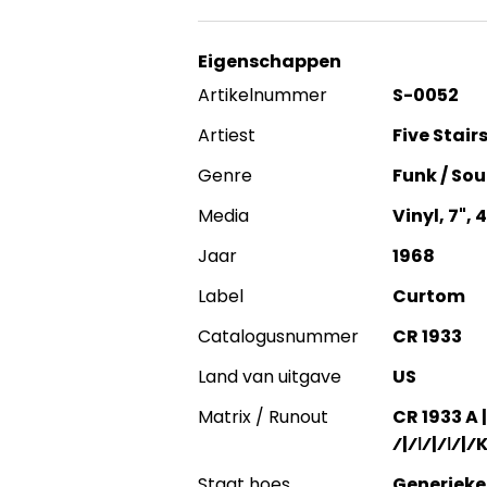
Eigenschappen
Artikelnummer
S-0052
Artiest
Five Stair
Genre
Funk / Sou
Media
Vinyl, 7",
Jaar
1968
Label
Curtom
Catalogusnummer
CR 1933
Land van uitgave
US
Matrix / Runout
CR 1933 A 
⁄|⁄ǀ⁄|⁄ǀ⁄|⁄
Staat hoes
Generieke