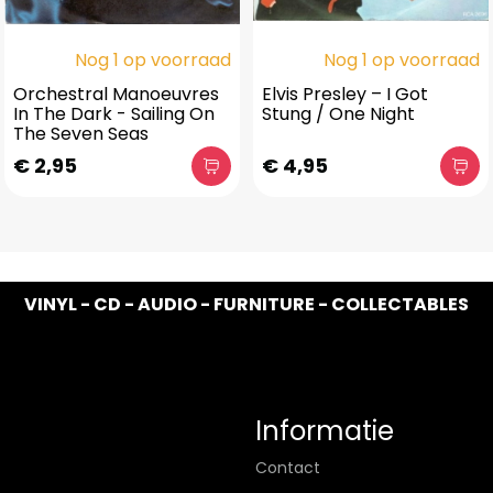
Nog 1 op voorraad
Nog 1 op voorraad
Orchestral Manoeuvres
Elvis Presley – I Got
In The Dark - Sailing On
Stung / One Night
The Seven Seas
€ 2,95
€ 4,95
VINYL - CD - AUDIO - FURNITURE - COLLECTABLES
Informatie
Contact