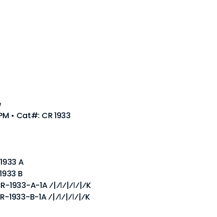
e
 RPM • Cat#: CR 1933
 1933 A
 1933 B
CR-1933-A-1A ⁄|⁄ǀ⁄|⁄ǀ⁄|⁄K
R-1933-B-1A ⁄|⁄ǀ⁄|⁄ǀ⁄|⁄K