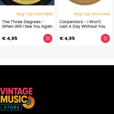
Nog 1 op voorraad
Nog 1 op voorraad
The Three Degrees -
Carpenters - I Won't
When Will I See You Again
Last A Day Without You
€ 4,95
€ 4,95