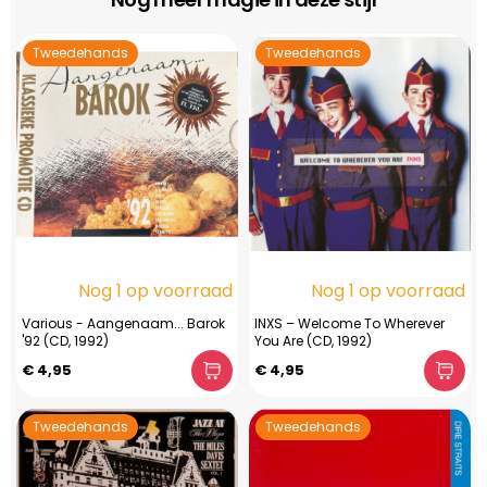
Tweedehands
Tweedehands
Nog 1 op voorraad
Nog 1 op voorraad
Various - Aangenaam... Barok
INXS – Welcome To Wherever
'92 (CD, 1992)
You Are (CD, 1992)
€ 4,95
€ 4,95
Tweedehands
Tweedehands