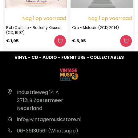
Nog 1 op voorraad
Nog 1 op voorraad
Bob Carlisle - Butterfly Kisses
Cro - Melodie (2CD, 2014)
(CD, 1997)
€ 1,95
€ 5,95
VINYL - CD - AUDIO - FURNITURE - COLLECTABLES
Industrieweg 14 A
2712LB Zoetermeer
Nederland
info@vintagemusicstore.nl
06-36130561 (Whatsapp)