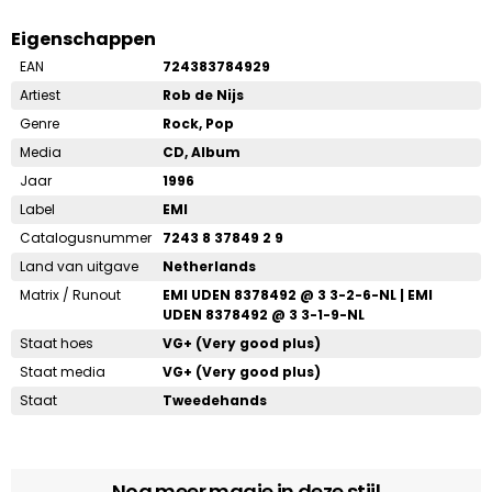
Eigenschappen
EAN
724383784929
Artiest
Rob de Nijs
Genre
Rock, Pop
Media
CD, Album
Jaar
1996
Label
EMI
Catalogusnummer
7243 8 37849 2 9
Land van uitgave
Netherlands
Matrix / Runout
EMI UDEN 8378492 @ 3 3-2-6-NL | EMI
UDEN 8378492 @ 3 3-1-9-NL
Staat hoes
VG+ (Very good plus)
Staat media
VG+ (Very good plus)
Staat
Tweedehands
Nog meer magie in deze stijl