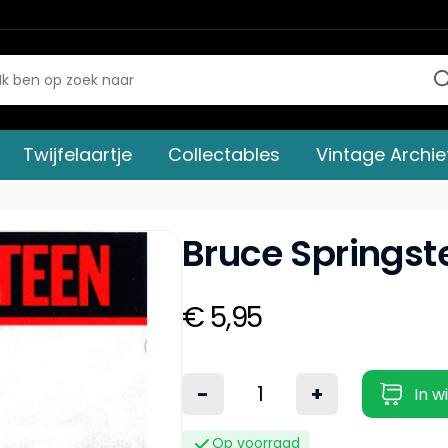
Twijfelaartje
Collectables
Vintage Archie
Bruce Springst
€ 5,95
-
+
In w
Op voorraad