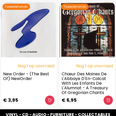
Tweedehands
Tweedehands
Nog 1 op voorraad
Nog 1 op voorraad
New Order - (The Best
Chœur Des Moines De
Of) NewOrder
L'Abbaye D'En-Calcat
With Les Enfants De
L'Alumnat - A Treasury
Of Gregorian Chants
€ 3,95
€ 6,95
VINYL - CD - AUDIO - FURNITURE - COLLECTABLES