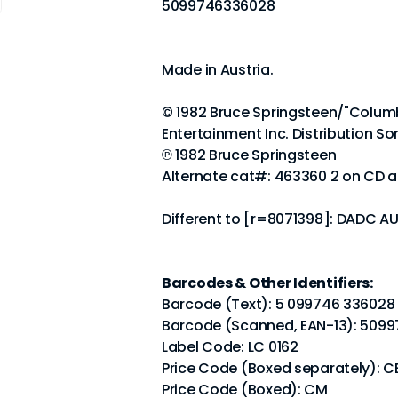
5099746336028
Made in Austria.
© 1982 Bruce Springsteen/"Columb
Entertainment Inc. Distribution So
℗ 1982 Bruce Springsteen
Alternate cat#: 463360 2 on CD a
Different to [r=8071398]: DADC A
Barcodes & Other Identifiers:
Barcode (Text): 5 099746 336028
Barcode (Scanned, EAN-13): 509
Label Code: LC 0162
Price Code (Boxed separately): C
Price Code (Boxed): CM