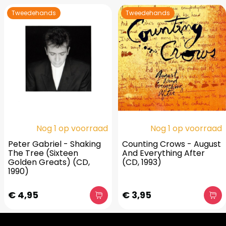
Tweedehands
Tweedehands
Nog 1 op voorraad
Nog 1 op voorraad
Peter Gabriel - Shaking
Counting Crows - August
The Tree (Sixteen
And Everything After
Golden Greats) (CD,
(CD, 1993)
1990)
€ 4,95
€ 3,95