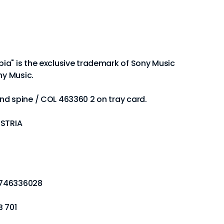
ia" is the exclusive trademark of Sony Music
ny Music.
nd spine / COL 463360 2 on tray card.
USTRIA
9746336028
B 701