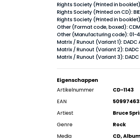
Rights Society (Printed in bookle
Rights Society (Printed on CD): BI
Rights Society (Printed in booklet
Other (Format code, boxed): CD
Other (Manufacturing code): 01-
Matrix / Runout (Variant 1): DAD
Matrix / Runout (Variant 2): DAD
Matrix / Runout (Variant 3): DAD
Eigenschappen
Artikelnummer
CD-1143
EAN
50997463
Artiest
Bruce Spr
Genre
Rock
Media
CD, Album,