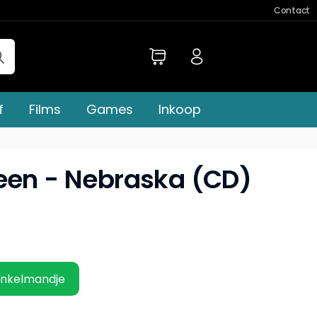
Contact
f
Films
Games
Inkoop
een - Nebraska (CD)
inkelmandje