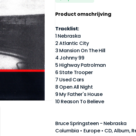
Product omschrijving
Tracklist:
1 Nebraska
2 Atlantic City
3 Mansion On The Hill
4 Johnny 99
5 Highway Patrolman
6 State Trooper
7 Used Cars
8 Open All Night
9 My Father's House
10 Reason To Believe
Bruce Springsteen - Nebraska
Columbia • Europe • CD, Album, Re