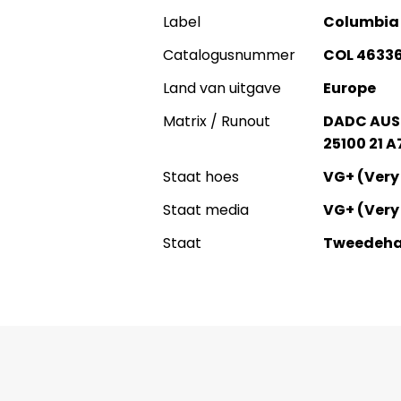
Label
Columbia
Catalogusnummer
COL 46336
Land van uitgave
Europe
Matrix / Runout
DADC AUST
25100 21 
Staat hoes
VG+ (Very
Staat media
VG+ (Very
Staat
Tweedeh