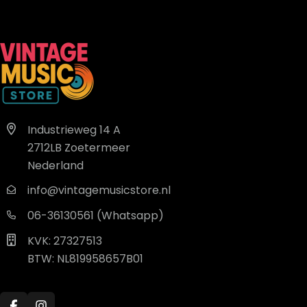
Industrieweg 14 A
2712LB Zoetermeer
Nederland
info@vintagemusicstore.nl
06-36130561 (Whatsapp)
KVK: 27327513
BTW: NL819958657B01