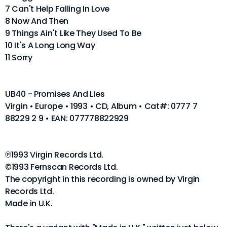
7 Can't Help Falling In Love
8 Now And Then
9 Things Ain't Like They Used To Be
10 It's A Long Long Way
11 Sorry
UB40 - Promises And Lies
Virgin • Europe • 1993 • CD, Album • Cat#: 0777 7
88229 2 9 • EAN: 077778822929
℗1993 Virgin Records Ltd.
©1993 Fernscan Records Ltd.
The copyright in this recording is owned by Virgin
Records Ltd.
Made in U.K.