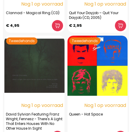
Nog 1 op voorraad
Nog 1 op voorraad
Clannad - Magical Ring (CD)
Quit Your Dayjob – Quit Your
Dayjob (CD, 2005)
€ 4,95
€ 2,95
Tweedehands
Tweedehands
Nog 1 op voorraad
Nog 1 op voorraad
David Sylvian Featuring Franz
Queen - Hot Space
Wright, Fennesz - There's A Light
That Enters Houses With No
Other House In Sight