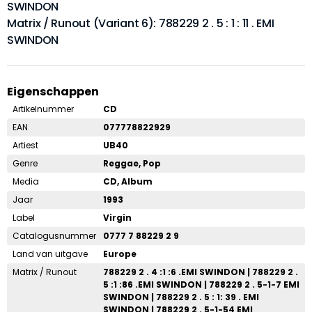
SWINDON
Matrix / Runout (Variant 6): 788229 2 . 5 : 1 : 11 . EMI
SWINDON
Eigenschappen
Artikelnummer
CD
EAN
077778822929
Artiest
UB40
Genre
Reggae, Pop
Media
CD, Album
Jaar
1993
Label
Virgin
Catalogusnummer
0777 7 88229 2 9
Land van uitgave
Europe
Matrix / Runout
788229 2 . 4 :1 :6 .EMI SWINDON | 788229 2 .
5 :1 :86 .EMI SWINDON | 788229 2 . 5-1-7 EMI
SWINDON | 788229 2 . 5 : 1: 39 . EMI
SWINDON | 788229 2 . 5-1-54 EMI