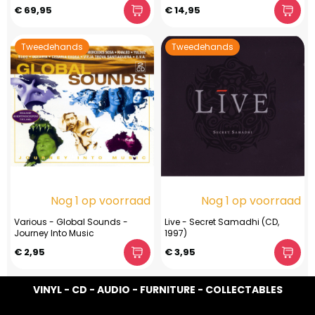
€ 69,95
€ 14,95
Tweedehands
Tweedehands
Nog 1 op voorraad
Nog 1 op voorraad
Various - Global Sounds -
Live - Secret Samadhi (CD,
Journey Into Music
1997)
€ 2,95
€ 3,95
VINYL - CD - AUDIO - FURNITURE - COLLECTABLES