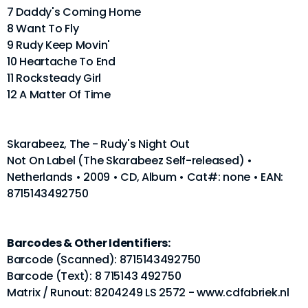
7 Daddy's Coming Home
8 Want To Fly
9 Rudy Keep Movin'
10 Heartache To End
11 Rocksteady Girl
12 A Matter Of Time
Skarabeez, The - Rudy's Night Out
Not On Label (The Skarabeez Self-released) •
Netherlands • 2009 • CD, Album • Cat#: none • EAN:
8715143492750
Barcodes & Other Identifiers:
Barcode (Scanned): 8715143492750
Barcode (Text): 8 715143 492750
Matrix / Runout: 8204249 LS 2572 - www.cdfabriek.nl