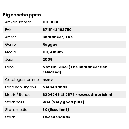
Eigenschappen
Artikelnummer
CD-1184
EAN
8715143492750
Artiest
Skarabeez, The
Genre
Reggae
Media
CD, Album
Jaar
2009
Label
Not On Label (The Skarabeez Self-
released)
Catalogusnummer
none
Land van uitgave
Netherlands
Matrix / Runout
8204249 LS 2572 - www.cdfabriek.nl
Staat hoes
VG+ (Very good plus)
Staat media
EX (Excellent)
Staat
Tweedehands