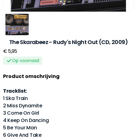
The Skarabeez - Rudy's Night Out (CD, 2009)
€ 5,95
Op voorraad
Product omschrijving
Tracklist:
1 Ska Train
2 Miss Dynamite
3 Come On Girl
4 Keep On Dancing
5 Be Your Man
6 Give And Take