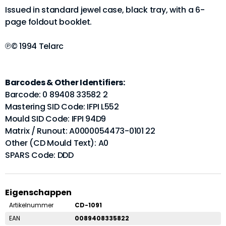
Issued in standard jewel case, black tray, with a 6-
page foldout booklet.
℗© 1994 Telarc
Barcodes & Other Identifiers:
Barcode: 0 89408 33582 2
Mastering SID Code: IFPI L552
Mould SID Code: IFPI 94D9
Matrix / Runout: A0000054473-0101 22
Other (CD Mould Text): A0
SPARS Code: DDD
Eigenschappen
Artikelnummer
CD-1091
EAN
0089408335822