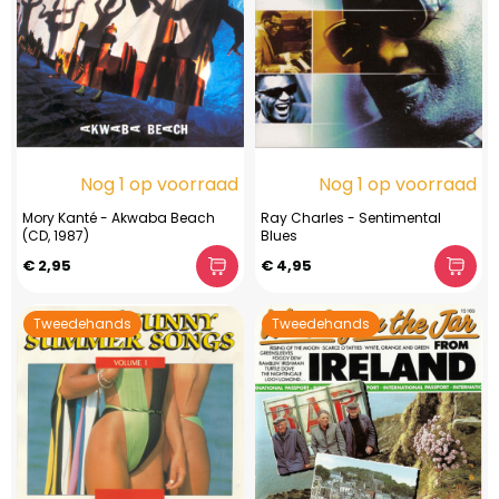
Nog 1 op voorraad
Nog 1 op voorraad
Mory Kanté - Akwaba Beach
Ray Charles - Sentimental
(CD, 1987)
Blues
€ 2,95
€ 4,95
Tweedehands
Tweedehands