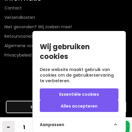
Contact
Verzendkosten
Niet gevonden? Wij zoeken mee!
Retourvoorwaarden
Wij gebruiken
Algemene voorwaarden
cookies
Privacybeleid
Deze website maakt gebruik van
cookies om de gebruikerservaring
te verbeteren.
Essentiële cookies
Alles accepteren
Hier de overeenkomst ontbinden
Veilig betalen met
Aanpassen
-
+
In winkelmandje