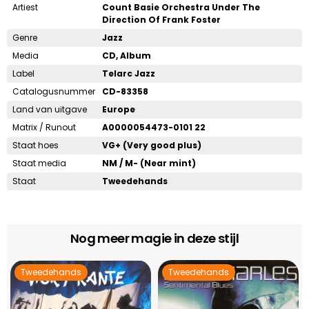
Artiest
Count Basie Orchestra Under The
Direction Of Frank Foster
Genre
Jazz
Media
CD, Album
Label
Telarc Jazz
Catalogusnummer
CD-83358
Land van uitgave
Europe
Matrix / Runout
A0000054473-0101 22
Staat hoes
VG+ (Very good plus)
Staat media
NM / M- (Near mint)
Staat
Tweedehands
Nog meer magie in deze stijl
Tweedehands
Tweedehands