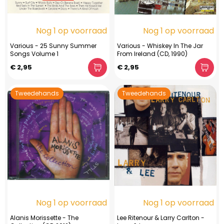
Nog 1 op voorraad
Nog 1 op voorraad
Various - 25 Sunny Summer
Various - Whiskey In The Jar
Songs Volume 1
From Ireland (CD, 1990)
€ 2,95
€ 2,95
Tweedehands
Tweedehands
Nog 1 op voorraad
Nog 1 op voorraad
Alanis Morissette - The
Lee Ritenour & Larry Carlton -