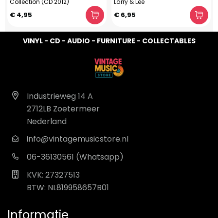
Collection (CD 2012)
Larry & Lee
€ 4,95
€ 6,95
VINYL - CD - AUDIO - FURNITURE - COLLECTABLES
Industrieweg 14 A
2712LB Zoetermeer
Nederland
info@vintagemusicstore.nl
06-36130561 (Whatsapp)
KVK: 27327513
BTW: NL819958657B01
Informatie