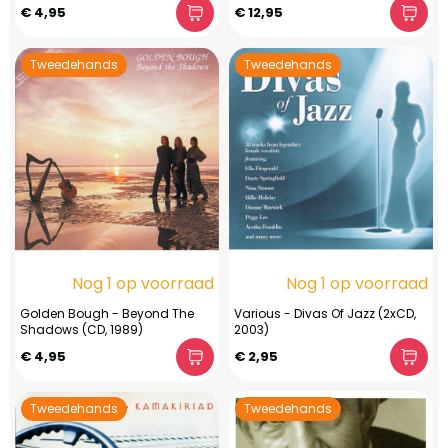
€ 4,95
€ 12,95
Tweedehands
Tweedehands
Nog 1 op voorraad
Nog 1 op voorraad
Golden Bough - Beyond The
Various - Divas Of Jazz (2xCD,
Shadows (CD, 1989)
2003)
€ 4,95
€ 2,95
Tweedehands
Tweedehands