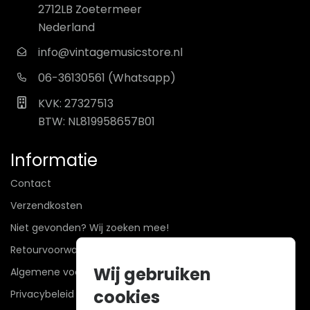
2712LB Zoetermeer
Nederland
info@vintagemusicstore.nl
06-36130561 (Whatsapp)
KVK: 27327513
BTW: NL819958657B01
Informatie
Contact
Verzendkosten
Niet gevonden? Wij zoeken mee!
Retourvoorwaarden
Wij gebruiken
Algemene voorwaarden
cookies
Privacybeleid