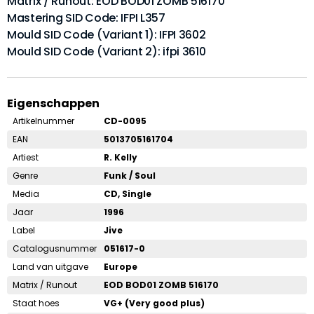
Matrix / Runout: EOD BOD01 ZOMB 516170
Mastering SID Code: IFPI L357
Mould SID Code (Variant 1): IFPI 3602
Mould SID Code (Variant 2): ifpi 3610
Eigenschappen
Artikelnummer
CD-0095
EAN
5013705161704
Artiest
R. Kelly
Genre
Funk / Soul
Media
CD, Single
Jaar
1996
Label
Jive
Catalogusnummer
051617-0
Land van uitgave
Europe
Matrix / Runout
EOD BOD01 ZOMB 516170
Staat hoes
VG+ (Very good plus)