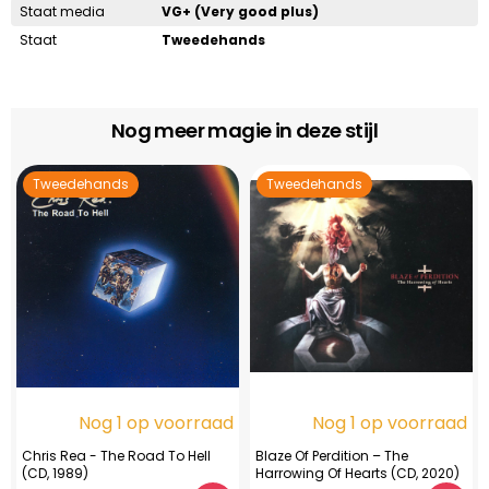
Staat media
VG+ (Very good plus)
Staat
Tweedehands
Nog meer magie in deze stijl
Tweedehands
Tweedehands
Nog 1 op voorraad
Nog 1 op voorraad
Chris Rea - The Road To Hell
Blaze Of Perdition ‎– The
(CD, 1989)
Harrowing Of Hearts (CD, 2020)