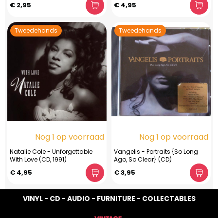
€ 2,95
€ 4,95
Tweedehands
Tweedehands
Nog 1 op voorraad
Nog 1 op voorraad
Natalie Cole - Unforgettable
Vangelis - Portraits {So Long
With Love (CD, 1991)
Ago, So Clear} (CD)
€ 4,95
€ 3,95
VINYL - CD - AUDIO - FURNITURE - COLLECTABLES