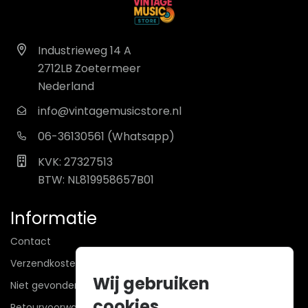
Industrieweg 14 A
2712LB Zoetermeer
Nederland
info@vintagemusicstore.nl
06-36130561 (Whatsapp)
KVK: 27327513
BTW: NL819958657B01
Informatie
Contact
Verzendkosten
Wij gebruiken
Niet gevonden? Wij zoeken mee!
cookies
Retourvoorwaarden