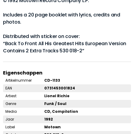
© 1992 Motown Record Company L.P.
Includes a 20 page booklet with lyrics, credits and
photos.
Distributed with sticker on cover:
“Back To Front All His Greatest Hits European Version
Contains 2 Extra Tracks 530 018-2”
Eigenschappen
Artikelnummer
CD-1133
EAN
0731453001824
Artiest
Lionel Richie
Genre
Funk / Soul
Media
CD, Compilation
Jaar
1992
Label
Motown