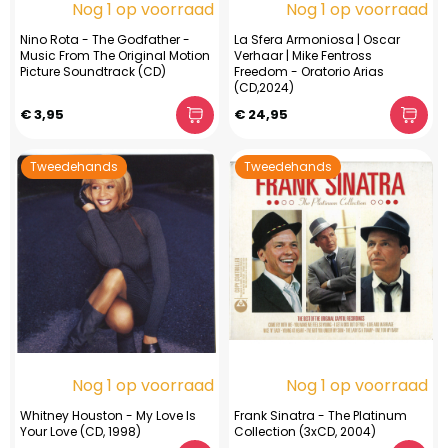
Nog 1 op voorraad
Nog 1 op voorraad
Nino Rota - The Godfather -
La Sfera Armoniosa | Oscar
Music From The Original Motion
Verhaar | Mike Fentross
Picture Soundtrack (CD)
Freedom - Oratorio Arias
(CD,2024)
€ 3,95
€ 24,95
Tweedehands
Tweedehands
Nog 1 op voorraad
Nog 1 op voorraad
Whitney Houston - My Love Is
Frank Sinatra - The Platinum
Your Love (CD, 1998)
Collection (3xCD, 2004)