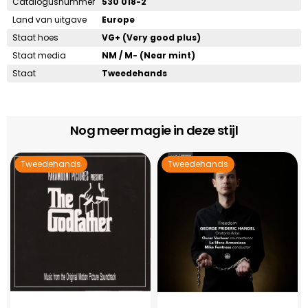
Catalogusnummer
530 018-2
Land van uitgave
Europe
Staat hoes
VG+ (Very good plus)
Staat media
NM / M- (Near mint)
Staat
Tweedehands
Nog meer magie in deze stijl
Tweedehands
Tweedehands