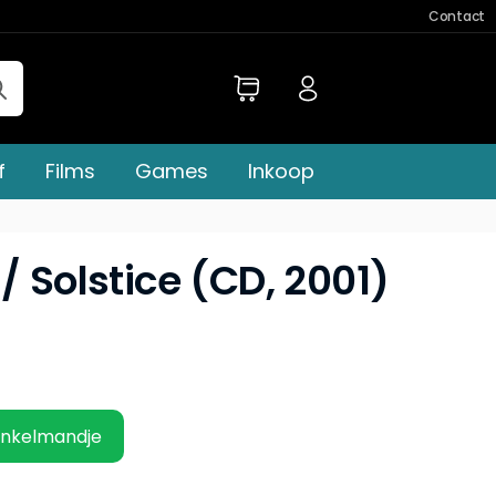
Contact
f
Films
Games
Inkoop
/ Solstice (CD, 2001)
inkelmandje