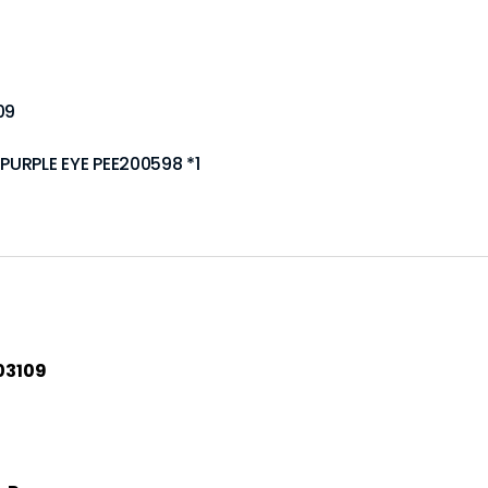
09
 PURPLE EYE PEE200598 *1
03109