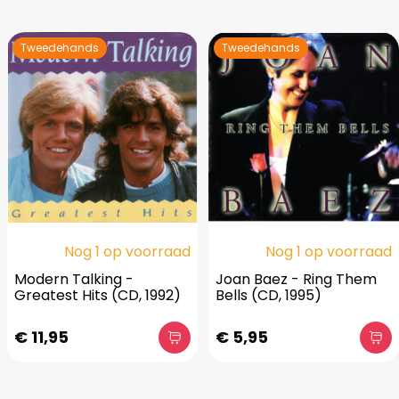
Tweedehands
Tweedehands
Nog 1 op voorraad
Nog 1 op voorraad
Modern Talking -
Joan Baez - Ring Them
Greatest Hits (CD, 1992)
Bells (CD, 1995)
€ 11,95
€ 5,95