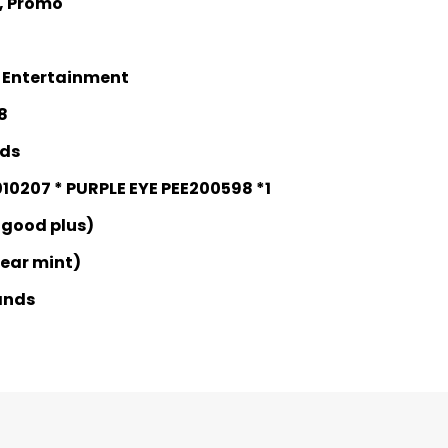
e, Promo
e Entertainment
8
nds
10207 * PURPLE EYE PEE200598 *1
 good plus)
Near mint)
ands