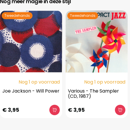
Nog meer magie in deze stijl
Tweedehands
Tweedehands
Nog 1 op voorraad
Nog 1 op voorraad
Joe Jackson - Will Power
Various - The Sampler
(CD, 1987)
€ 3,95
€ 3,95