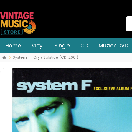
Home
Vinyl
Single
CD
Muziek DVD
System F - Cry / Solstice (CD, 2001)