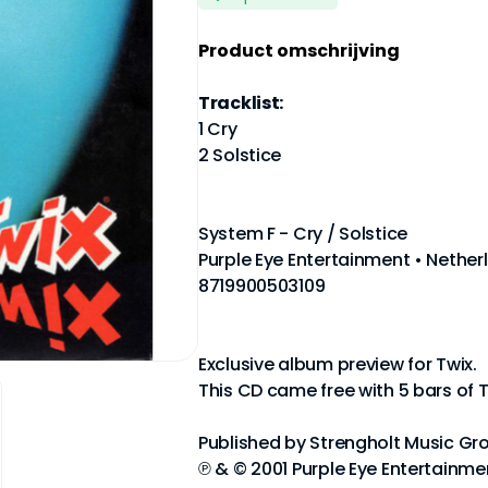
Product omschrijving
Tracklist:
1 Cry
2 Solstice
System F - Cry / Solstice
Purple Eye Entertainment • Netherl
8719900503109
Exclusive album preview for Twix.
This CD came free with 5 bars of 
Published by Strengholt Music Gr
℗ & © 2001 Purple Eye Entertainme