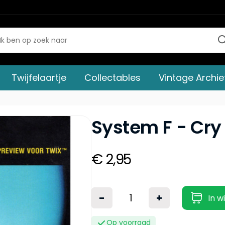
Twijfelaartje
Collectables
Vintage Archie
System F - Cry 
€ 2,95
-
+
In w
Op voorraad