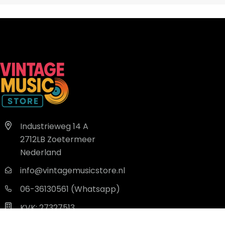
Industrieweg 14 A
2712LB Zoetermeer
Nederland
info@vintagemusicstore.nl
06-36130561 (Whatsapp)
KVK: 27327513
BTW: NL819958657B01