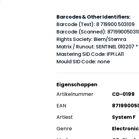
Barcodes & Other Identifiers:
Barcode (Text): 8 719900 503109
Barcode (Scanned): 87199005031
Rights Society: Biem/Stemra
Matrix / Runout: SENTINEL 010207 *
Mastering SID Code: IFPI LA11
Mould SID Code: none
Eigenschappen
Artikelnummer
CD-0199
EAN
87199005
Artiest
System F
Genre
Electronic