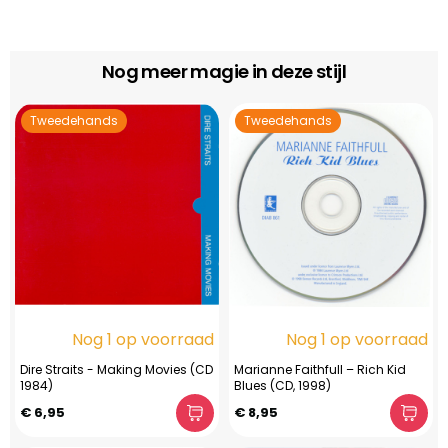
Nog meer magie in deze stijl
Tweedehands
Tweedehands
Nog 1 op voorraad
Nog 1 op voorraad
Dire Straits - Making Movies (CD
Marianne Faithfull – Rich Kid
1984)
Blues (CD, 1998)
€ 6,95
€ 8,95