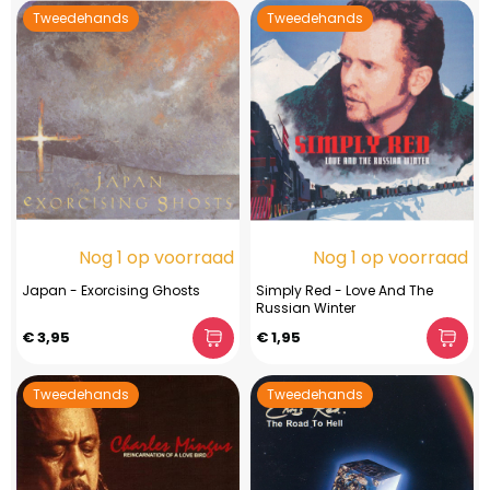
Tweedehands
Tweedehands
Nog 1 op voorraad
Nog 1 op voorraad
Japan - Exorcising Ghosts
Simply Red - Love And The
Russian Winter
€ 3,95
€ 1,95
Tweedehands
Tweedehands