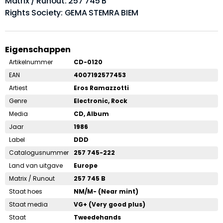
Matrix / Runout: 257 745 B
Rights Society: GEMA STEMRA BIEM
Eigenschappen
Artikelnummer
CD-0120
EAN
4007192577453
Artiest
Eros Ramazzotti
Genre
Electronic, Rock
Media
CD, Album
Jaar
1986
Label
DDD
Catalogusnummer
257 745-222
Land van uitgave
Europe
Matrix / Runout
257 745 B
Staat hoes
NM/M- (Near mint)
Staat media
VG+ (Very good plus)
Staat
Tweedehands