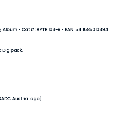
D, Album • Cat#: BYTE 103-9 • EAN: 5411585010394
 Digipack.
[DADC Austria logo]