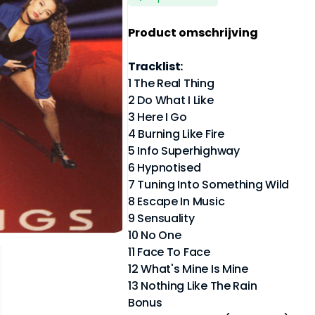
Product omschrijving
Tracklist:
1 The Real Thing
2 Do What I Like
3 Here I Go
4 Burning Like Fire
5 Info Superhighway
6 Hypnotised
7 Tuning Into Something Wild
8 Escape In Music
9 Sensuality
10 No One
11 Face To Face
12 What's Mine Is Mine
13 Nothing Like The Rain
Bonus