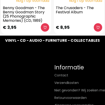
Nog 1 op voorraad
Nog 1 op voorraad
Benny Goodman - The
The Crusaders - The
Benny Goodman Story
Festival Album
(25 Phonographic
Memories) (CD, 1989)
€ 3,95
€ 8,95
VINYL - CD - AUDIO - FURNITURE - COLLECTABLES
Informatie
Contact
Verzendkosten
Niet gevonden? Wij zoeken me
Retourvoorwaarden