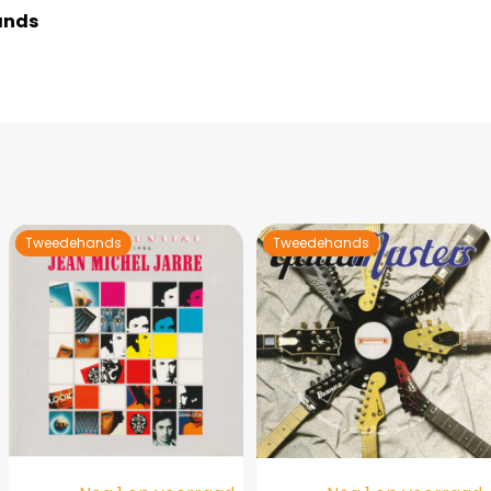
ands
Tweedehands
Tweedehands