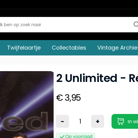
Twijfelaartje
Collectables
Vintage Archie
2 Unlimited - R
€ 3,95
-
+
In w
Op voorraad