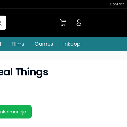
Contact
f
Films
Games
Inkoop
eal Things
inkelmandje