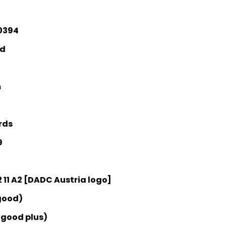
0394
ed
m
rds
9
 11 A2 [DADC Austria logo]
good)
 good plus)