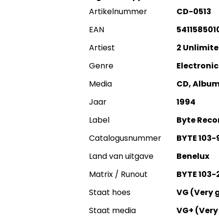
Artikelnummer
CD-0513
EAN
541158501
Artiest
2 Unlimit
Genre
Electronic
Media
CD, Albu
Jaar
1994
Label
Byte Reco
Catalogusnummer
BYTE 103-
Land van uitgave
Benelux
Matrix / Runout
BYTE 103-2
Staat hoes
VG (Very 
Staat media
VG+ (Very