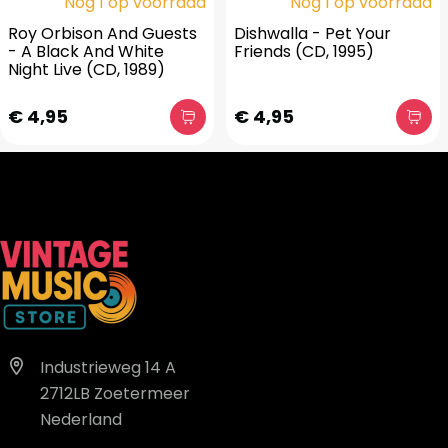
Nog 1 op voorraad
Nog 1 op voorraad
Roy Orbison And Guests
Dishwalla - Pet Your
- A Black And White
Friends (CD, 1995)
Night Live (CD, 1989)
€ 4,95
€ 4,95
Industrieweg 14 A
2712LB Zoetermeer
Nederland