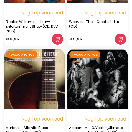
Nog 1 op voorraad
Nog 1 op voorraad
Robbie Williams – Heavy
Weavers, The - Greatest Hits
Entertainment Show (CD, DVD
(CD)
2016)
€ 6,95
€ 5,95
Tweedehands
Tweedehands
Nog 1 op voorraad
Nog 1 op voorraad
Various - Atlantic Blues:
Aerosmith – O, Yeah! (Ultimate