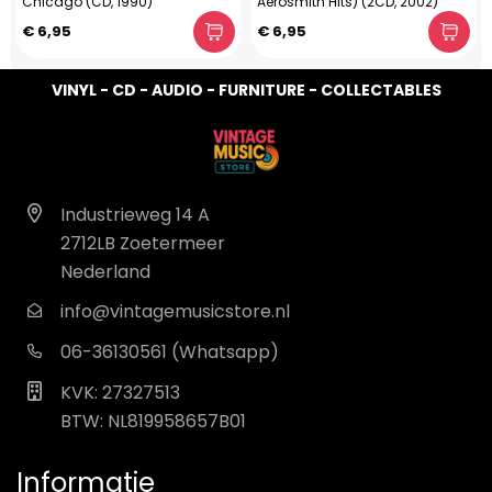
Chicago (CD, 1990)
Aerosmith Hits) (2CD, 2002)
€ 6,95
€ 6,95
VINYL - CD - AUDIO - FURNITURE - COLLECTABLES
Industrieweg 14 A
2712LB Zoetermeer
Nederland
info@vintagemusicstore.nl
06-36130561 (Whatsapp)
KVK: 27327513
BTW: NL819958657B01
Informatie