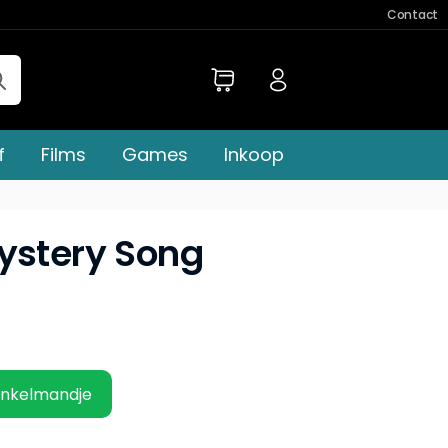
Contact
f
Films
Games
Inkoop
ystery Song
inkelmandje