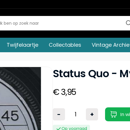
Twijfelaartje
Collectables
Vintage Archie
Status Quo - M
€ 3,95
-
+
In w
Op voorraad