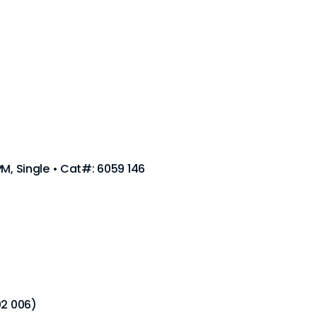
RPM, Single • Cat#: 6059 146
02 006)