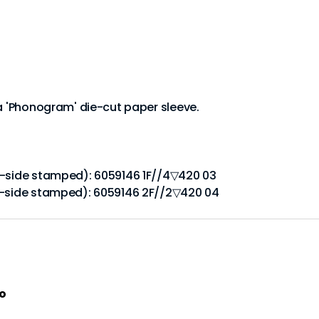
 a 'Phonogram' die-cut paper sleeve.
A-side stamped): 6059146 1F//4▽420 03
 B-side stamped): 6059146 2F//2▽420 04
o