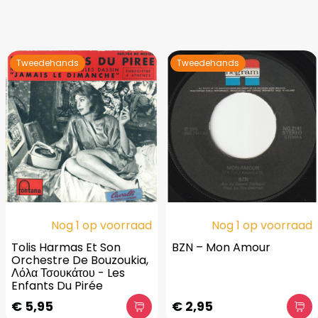
Tweedehands
Tweedehands
Nog 1 op voorraad
Nog 1 op voorraad
Tolis Harmas Et Son
BZN – Mon Amour
Orchestre De Bouzoukia,
Λόλα Τσουκάτου - Les
Enfants Du Pirée
€ 5,95
€ 2,95