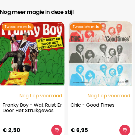
Nog meer magie in deze stijl
Tweedehands
Tweedehands
Nog 1 op voorraad
Nog 1 op voorraad
Franky Boy - Wat Ruist Er
Chic - Good Times
Door Het Struikgewas
€ 2,50
€ 6,95