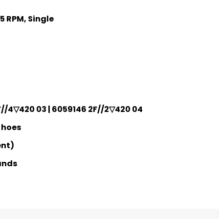
45 RPM, Single
F//4▽420 03 | 6059146 2F//2▽420 04
 hoes
ent)
ands