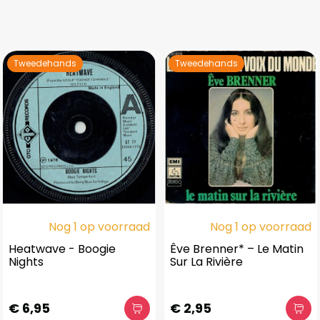
Tweedehands
Tweedehands
Nog 1 op voorraad
Nog 1 op voorraad
Heatwave - Boogie
Êve Brenner* – Le Matin
Nights
Sur La Rivière
€ 6,95
€ 2,95