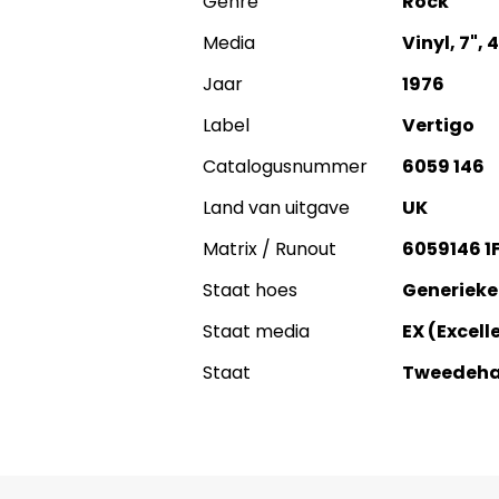
Genre
Rock
Media
Vinyl, 7", 
Jaar
1976
Label
Vertigo
Catalogusnummer
6059 146
Land van uitgave
UK
Matrix / Runout
6059146 1
Staat hoes
Generieke
Staat media
EX (Excell
Staat
Tweedeh