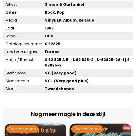
Artiest
Simon & Garfunkel
Genre
Rock, Pop
Media
Vinyl, LP, Album, Reissue
Jaar
1969
Label
CBS
Catalogusnummer
S 62825
Land van uitgave
Europe
Matrix / Runout
S 62 825 A III | S 62 825-2 | S-62825-2A-1 | S
62825-2
Staat hoes
VG (Very good)
Staat media
VG+ (Very good plus)
Staat
Tweedehands
Nog meer magie in deze stijl
Tweedehands
Tweedehands