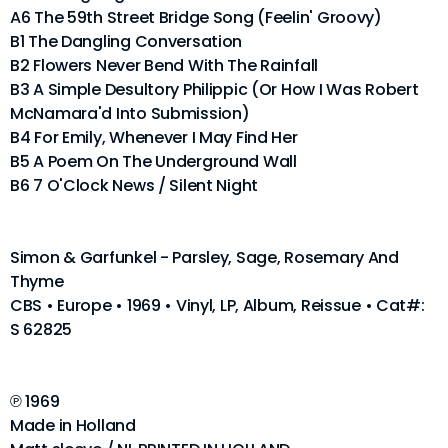
A6 The 59th Street Bridge Song (Feelin' Groovy)
B1 The Dangling Conversation
B2 Flowers Never Bend With The Rainfall
B3 A Simple Desultory Philippic (Or How I Was Robert
McNamara'd Into Submission)
B4 For Emily, Whenever I May Find Her
B5 A Poem On The Underground Wall
B6 7 O'Clock News / Silent Night
Simon & Garfunkel - Parsley, Sage, Rosemary And
Thyme
CBS • Europe • 1969 • Vinyl, LP, Album, Reissue • Cat#:
S 62825
℗ 1969
Made in Holland