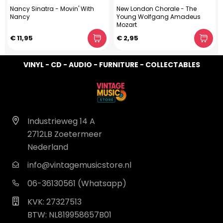
Nancy Sinatra - Movin' With
New London Chorale - The
Nancy
Young Wolfgang Amadeus
Mozart
€ 11,95
€ 2,95
VINYL - CD - AUDIO - FURNITURE - COLLECTABLES
Industrieweg 14 A
2712LB Zoetermeer
Nederland
info@vintagemusicstore.nl
06-36130561 (Whatsapp)
KVK: 27327513
BTW: NL819958657B01