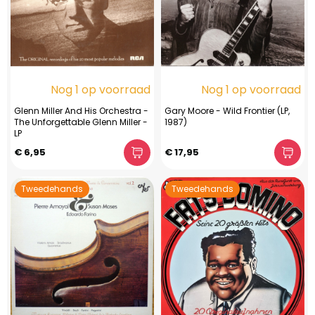
Nog 1 op voorraad
Nog 1 op voorraad
Glenn Miller And His Orchestra -
Gary Moore - Wild Frontier (LP,
The Unforgettable Glenn Miller -
1987)
LP
€ 6,95
€ 17,95
Tweedehands
Tweedehands