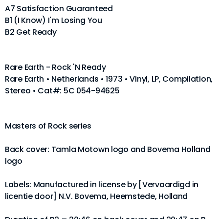
A7 Satisfaction Guaranteed
B1 (I Know) I'm Losing You
B2 Get Ready
Rare Earth - Rock 'N Ready
Rare Earth • Netherlands • 1973 • Vinyl, LP, Compilation,
Stereo • Cat#: 5C 054-94625
Masters of Rock series
Back cover: Tamla Motown logo and Bovema Holland
logo
Labels: Manufactured in license by [Vervaardigd in
licentie door] N.V. Bovema, Heemstede, Holland