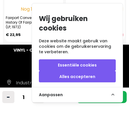
Nog 1 op voorraad
Nog 1 op voorraad
Wij gebruiken
Fairport Convention – The
Eric Clapton – No Reason To
History Of Fairport Convention
Cry
cookies
(LP, 1972)
€ 22,95
€ 14,95
Deze website maakt gebruik van
cookies om de gebruikerservaring
VINYL - CD - AUDIO - FURNITURE - COLLECTABLES
te verbeteren.
Essentiële cookies
Alles accepteren
Industrieweg 14 A
2712LB Zoetermeer
Aanpassen
-
+
In winkelmandje
Nederland
info@vintagemusicstore.nl
06-36130561 (Whatsapp)