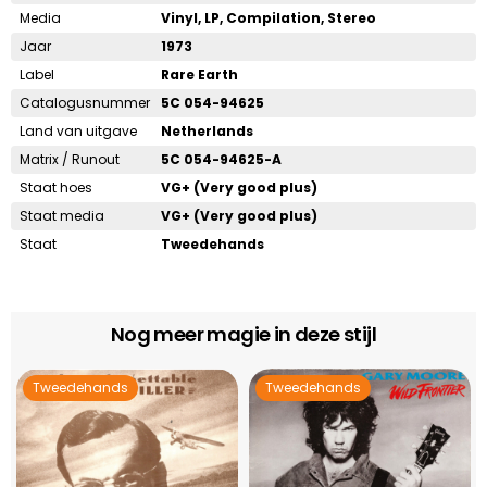
Media
Vinyl, LP, Compilation, Stereo
Jaar
1973
Label
Rare Earth
Catalogusnummer
5C 054-94625
Land van uitgave
Netherlands
Matrix / Runout
5C 054-94625-A
Staat hoes
VG+ (Very good plus)
Staat media
VG+ (Very good plus)
Staat
Tweedehands
Nog meer magie in deze stijl
Tweedehands
Tweedehands