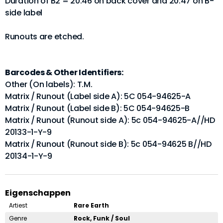
Duration of B2 = 20:46 on back cover and 20:47 on B-
side label
Runouts are etched.
Barcodes & Other Identifiers:
Other (On labels): T.M.
Matrix / Runout (Label side A): 5C 054-94625-A
Matrix / Runout (Label side B): 5C 054-94625-B
Matrix / Runout (Runout side A): 5c 054-94625-A//HD
20133-1-Y-9
Matrix / Runout (Runout side B): 5c 054-94625 B//HD
20134-1-Y-9
Eigenschappen
Artiest
Rare Earth
Genre
Rock, Funk / Soul