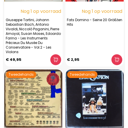
Nog 1 op voorraad
Nog 1 op voorraad
Giuseppe Tartini, Johann
Fats Domino - Seine 20 Größten
Sebastian Bach, Antonio
Hits
Vivaldi, Niccolò Paganini, Pierre
Amoyal, Susan Moses, Edoardo
Farina - Les Instruments
Précieux Du Musée Du
Conservatoire - Vol.2 - Les
Violons
€ 49,95
€ 2,95
Tweedehands
Tweedehands