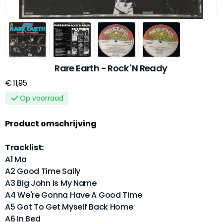
Rare Earth - Rock 'N Ready
€ 11,95
Op voorraad
Product omschrijving
Tracklist:
A1 Ma
A2 Good Time Sally
A3 Big John Is My Name
A4 We're Gonna Have A Good Time
A5 Got To Get Myself Back Home
A6 In Bed