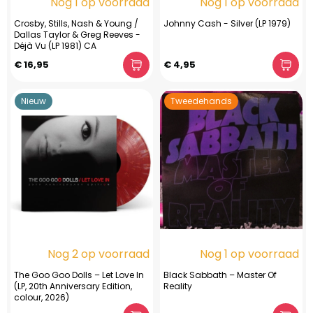
Nog 1 op voorraad
Nog 1 op voorraad
Crosby, Stills, Nash & Young /
Johnny Cash - Silver (LP 1979)
Dallas Taylor & Greg Reeves -
Déjà Vu (LP 1981) CA
€ 16,95
€ 4,95
Nieuw
Tweedehands
Nog 2 op voorraad
Nog 1 op voorraad
The Goo Goo Dolls – Let Love In
Black Sabbath – Master Of
(LP, 20th Anniversary Edition,
Reality
colour, 2026)