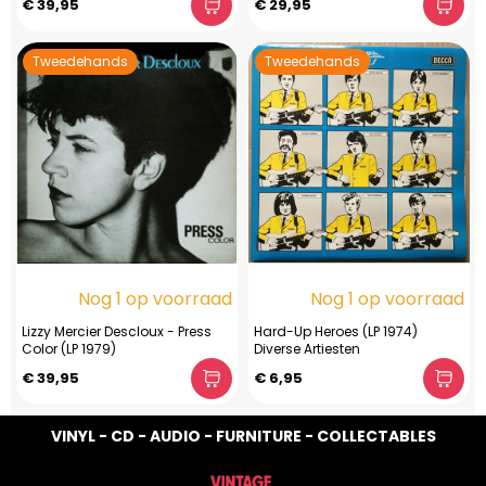
€ 39,95
€ 29,95
Tweedehands
Tweedehands
Nog 1 op voorraad
Nog 1 op voorraad
Lizzy Mercier Descloux - Press
Hard-Up Heroes (LP 1974)
Color (LP 1979)
Diverse Artiesten
€ 39,95
€ 6,95
VINYL - CD - AUDIO - FURNITURE - COLLECTABLES