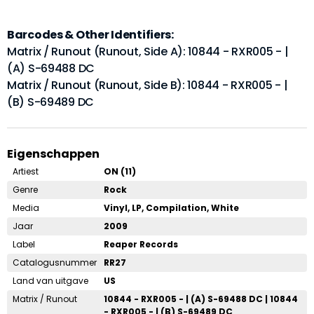
Barcodes & Other Identifiers:
Matrix / Runout (Runout, Side A): 10844 - RXR005 - |
(A) S-69488 DC
Matrix / Runout (Runout, Side B): 10844 - RXR005 - |
(B) S-69489 DC
Eigenschappen
Artiest
ON (11)
Genre
Rock
Media
Vinyl, LP, Compilation, White
Jaar
2009
Label
Reaper Records
Catalogusnummer
RR27
Land van uitgave
US
Matrix / Runout
10844 - RXR005 - | (A) S-69488 DC | 10844
- RXR005 - | (B) S-69489 DC