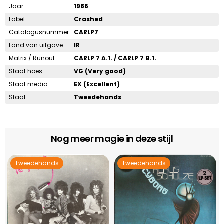
Jaar
1986
Label
Crashed
Catalogusnummer
CARLP7
Land van uitgave
IR
Matrix / Runout
CARLP 7 A.1. / CARLP 7 B.1.
Staat hoes
VG (Very good)
Staat media
EX (Excellent)
Staat
Tweedehands
Nog meer magie in deze stijl
Tweedehands
Tweedehands