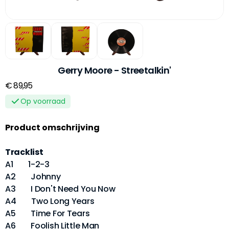
Gerry Moore ‎- Streetalkin'
€ 89,95
Op voorraad
Product omschrijving
Tracklist
A1 1-2-3
A2 Johnny
A3 I Don't Need You Now
A4 Two Long Years
A5 Time For Tears
A6 Foolish Little Man