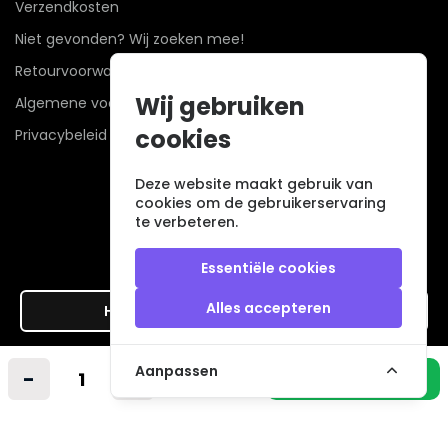
Verzendkosten
Niet gevonden? Wij zoeken mee!
Retourvoorwaarden
Wij gebruiken
Algemene voorwaarden
cookies
Privacybeleid
Deze website maakt gebruik van
cookies om de gebruikerservaring
te verbeteren.
Essentiële cookies
Alles accepteren
Hier de overeenkomst ontbinden
Veilig betalen met
Aanpassen
-
+
In winkelmandje
© 2026 - Alle rechten voorbehouden. |
powered by