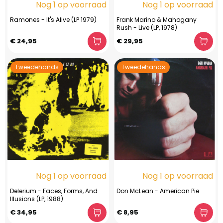
Nog 1 op voorraad
Nog 1 op voorraad
Ramones - It's Alive (LP 1979)
Frank Marino & Mahogany
Rush - Live (LP, 1978)
€ 24,95
€ 29,95
Tweedehands
Tweedehands
Nog 1 op voorraad
Nog 1 op voorraad
Delerium - Faces, Forms, And
Don McLean - American Pie
Illusions (LP, 1988)
€ 34,95
€ 8,95