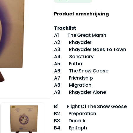
Product omschrijving
Tracklist
A1 The Great Marsh
A2 Rhayader
A3 Rhayader Goes To Town
A4 Sanctuary
A5 Fritha
A6 The Snow Goose
A7 Friendship
A8 Migration
A9 Rhayader Alone
B1 Flight Of The Snow Goose
B2 Preparation
B3 Dunkirk
B4 Epitaph