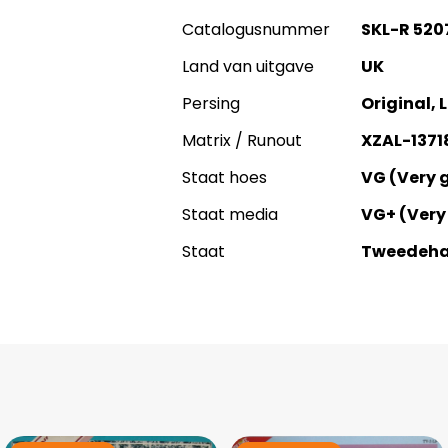
Catalogusnummer
SKL-R 520
Land van uitgave
UK
Persing
Original,
Matrix / Runout
XZAL-1371
Staat hoes
VG (Very 
Staat media
VG+ (Very
Staat
Tweedeh