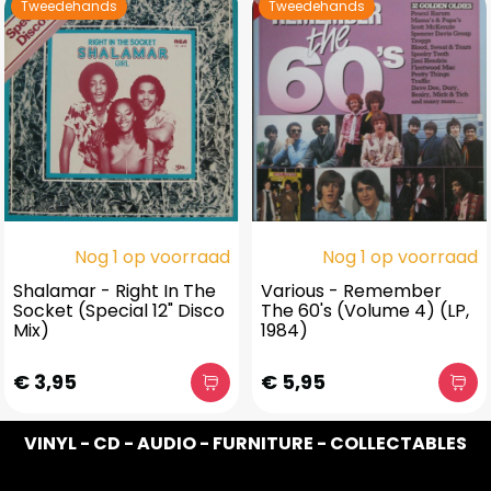
Tweedehands
Tweedehands
Nog 1 op voorraad
Nog 1 op voorraad
Shalamar - Right In The
Various - Remember
Socket (Special 12" Disco
The 60's (Volume 4) (LP,
Mix)
1984)
€ 3,95
€ 5,95
VINYL - CD - AUDIO - FURNITURE - COLLECTABLES