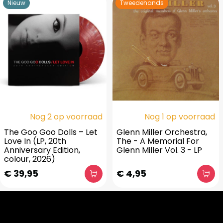
Nieuw
Tweedehands
Nog 2 op voorraad
Nog 1 op voorraad
The Goo Goo Dolls – Let
Glenn Miller Orchestra,
Love In (LP, 20th
The - A Memorial For
Anniversary Edition,
Glenn Miller Vol. 3 - LP
colour, 2026)
€ 39,95
€ 4,95