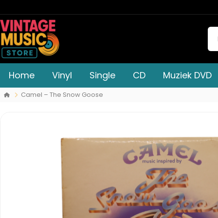
Home
Vinyl
Single
CD
Muziek DVD
Camel – The Snow Goose