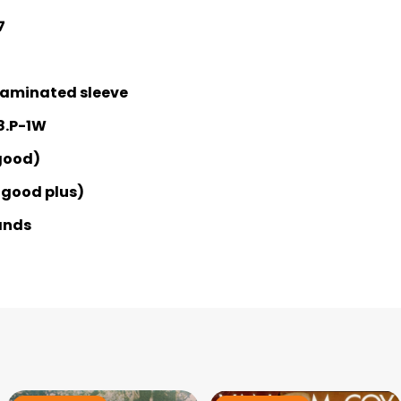
7
 Laminated sleeve
8.P-1W
good)
 good plus)
ands