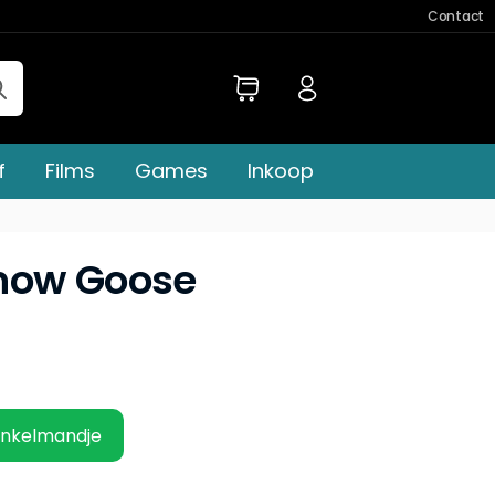
Contact
f
Films
Games
Inkoop
now Goose
inkelmandje