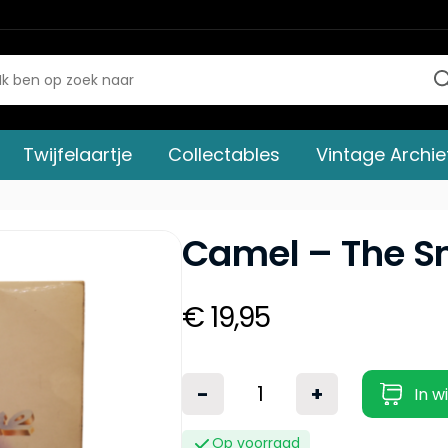
Twijfelaartje
Collectables
Vintage Archie
Camel – The S
€ 19,95
-
+
In w
Op voorraad