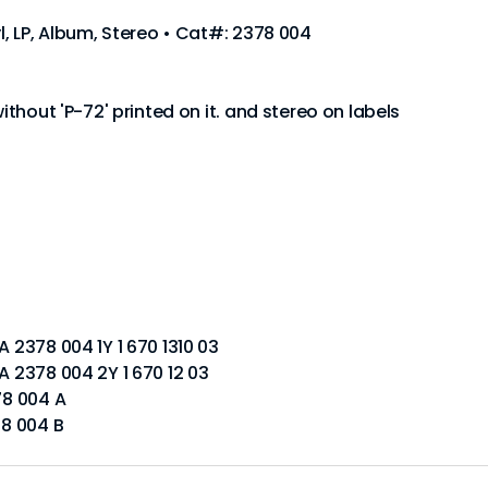
yl, LP, Album, Stereo • Cat#: 2378 004
without 'P-72' printed on it. and stereo on labels
A 2378 004 1Y 1 670 1310 03
A 2378 004 2Y 1 670 12 03
78 004 A
78 004 B