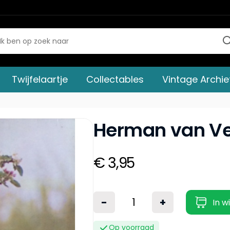
Twijfelaartje
Collectables
Vintage Archie
Herman van Ve
€ 3,95
-
+
In w
Op voorraad