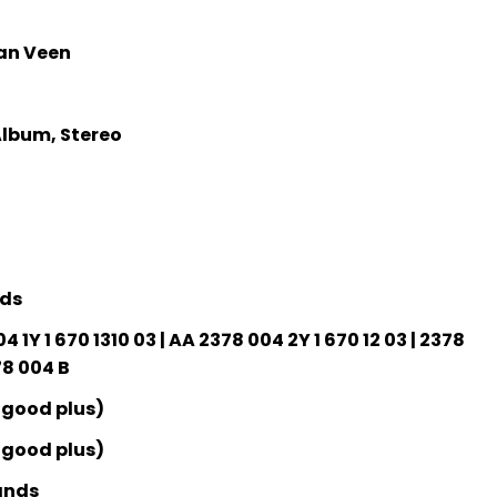
an Veen
 Album, Stereo
nds
 1Y 1 670 1310 03 | AA 2378 004 2Y 1 670 12 03 | 2378
78 004 B
 good plus)
 good plus)
ands