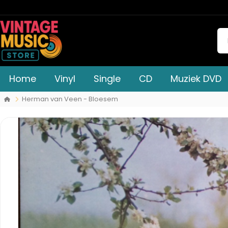
Home
Vinyl
Single
CD
Muziek DVD
Herman van Veen - Bloesem