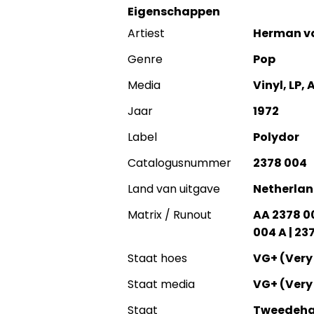
Eigenschappen
Artiest
Herman v
Genre
Pop
Media
Vinyl, LP,
Jaar
1972
Label
Polydor
Catalogusnummer
2378 004
Land van uitgave
Netherla
Matrix / Runout
AA 2378 004
004 A | 23
Staat hoes
VG+ (Very
Staat media
VG+ (Very
Staat
Tweedeh