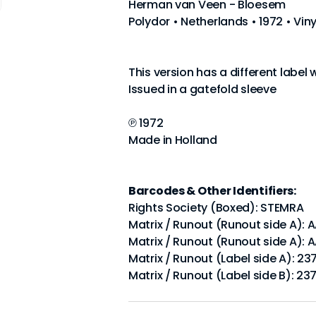
Herman van Veen - Bloesem
Polydor • Netherlands • 1972 • Vin
This version has a different label 
Issued in a gatefold sleeve
℗ 1972
Made in Holland
Barcodes & Other Identifiers:
Rights Society (Boxed): STEMRA
Matrix / Runout (Runout side A): A
Matrix / Runout (Runout side A): A
Matrix / Runout (Label side A): 23
Matrix / Runout (Label side B): 23