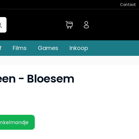
Contact
f
Films
Games
Inkoop
en - Bloesem
inkelmandje