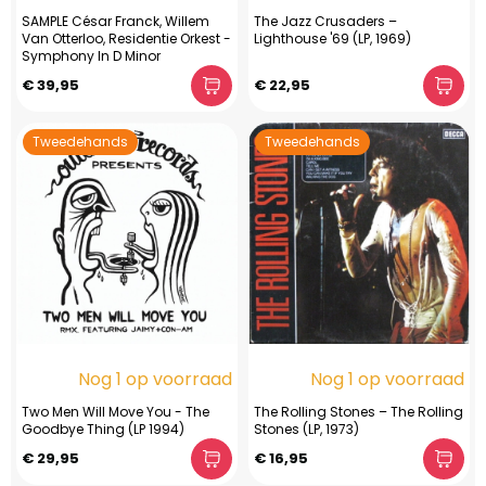
SAMPLE César Franck, Willem
The Jazz Crusaders –
Van Otterloo, Residentie Orkest -
Lighthouse '69 (LP, 1969)
Symphony In D Minor
€ 39,95
€ 22,95
Tweedehands
Tweedehands
Nog 1 op voorraad
Nog 1 op voorraad
Two Men Will Move You - The
The Rolling Stones – The Rolling
Goodbye Thing (LP 1994)
Stones (LP, 1973)
€ 29,95
€ 16,95