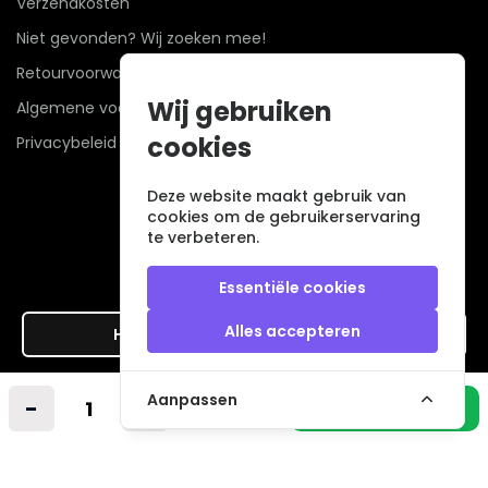
Verzendkosten
Niet gevonden? Wij zoeken mee!
Retourvoorwaarden
Wij gebruiken
Algemene voorwaarden
cookies
Privacybeleid
Deze website maakt gebruik van
cookies om de gebruikerservaring
te verbeteren.
Essentiële cookies
Alles accepteren
Hier de overeenkomst ontbinden
Veilig betalen met
Aanpassen
-
+
In winkelmandje
© 2026 - Alle rechten voorbehouden. |
powered by