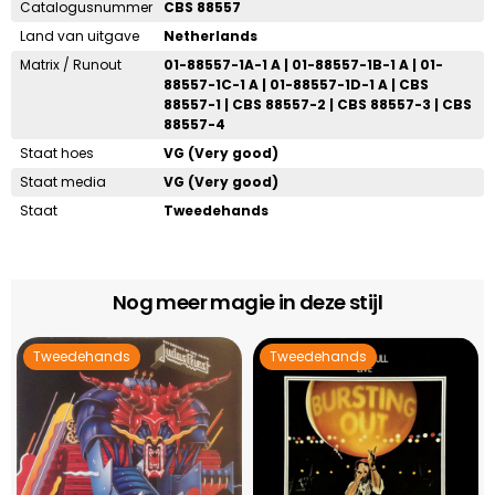
Catalogusnummer
CBS 88557
Land van uitgave
Netherlands
Matrix / Runout
01-88557-1A-1 A | 01-88557-1B-1 A | 01-
88557-1C-1 A | 01-88557-1D-1 A | CBS
88557-1 | CBS 88557-2 | CBS 88557-3 | CBS
88557-4
Staat hoes
VG (Very good)
Staat media
VG (Very good)
Staat
Tweedehands
Nog meer magie in deze stijl
Tweedehands
Tweedehands