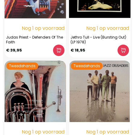
Nog 1 op voorraad
Nog 1 op voorraad
Judas Priest - Defenders Of The
Jethro Tull - Live (Bursting Out)
Faith
(LP 1978)
€ 39,95
€ 18,95
Tweedehands
Tweedehands
Nog 1 op voorraad
Nog 1 op voorraad