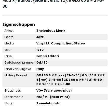
Matrix / Runout (Side B Version 2): 8 GDJ 60 B ✳ 21-5-
80
Eigenschappen
Artiest
Thelonious Monk
Genre
Jazz
Media
Vinyl, LP, Compilation, Stereo
Jaar
1980
Label
Fabbri Editori
Catalogusnummer
GdJ 60
Land van uitgave
Italy
Matrix / Runout
GDJ 60 A ✳ 7 [rev] 21-5-80 | GDJ 60 B ✳✳✳
5 [rev] 21-5-80 | GDJ 60 A ✳✳ PR 21-5-80 |
8 GDJ 60 B ✳ 21-5-80
Staat hoes
VG+ (Very good plus)
Staat media
NM / M- (Near mint)
Staat
Tweedehands