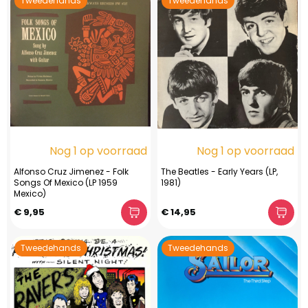
Tweedehands
Tweedehands
Nog 1 op voorraad
Nog 1 op voorraad
Alfonso Cruz Jimenez - Folk
The Beatles - Early Years (LP,
Songs Of Mexico (LP 1959
1981)
Mexico)
€ 9,95
€ 14,95
Tweedehands
Tweedehands