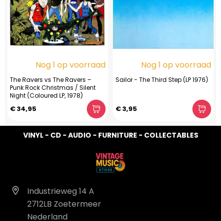
Nog 1 op voorraad
Nog 1 op voorraad
The Ravers vs The Ravers –
Sailor - The Third Step (LP 1976)
Punk Rock Christmas / Silent
Night (Coloured LP, 1978)
€ 34,95
€ 3,95
VINYL - CD - AUDIO - FURNITURE - COLLECTABLES
Industrieweg 14 A
2712LB Zoetermeer
Nederland