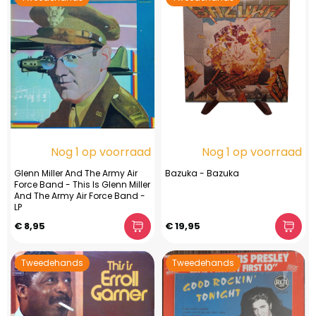
Nog 1 op voorraad
Nog 1 op voorraad
Glenn Miller And The Army Air
Bazuka - Bazuka
Force Band - This Is Glenn Miller
And The Army Air Force Band -
LP
€ 8,95
€ 19,95
Tweedehands
Tweedehands