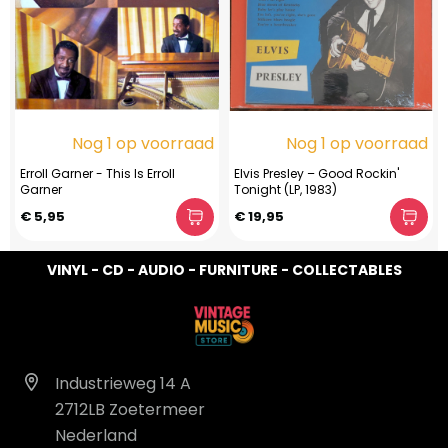
Nog 1 op voorraad
Nog 1 op voorraad
Erroll Garner - This Is Erroll
Elvis Presley – Good Rockin'
Garner
Tonight (LP, 1983)
€ 5,95
€ 19,95
VINYL - CD - AUDIO - FURNITURE - COLLECTABLES
Industrieweg 14 A
2712LB Zoetermeer
Nederland