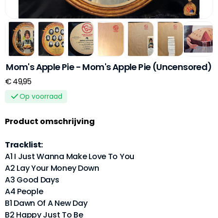
Mom's Apple Pie - Mom's Apple Pie (Uncensored)
€ 49,95
Op voorraad
Product omschrijving
Tracklist:
A1 I Just Wanna Make Love To You
A2 Lay Your Money Down
A3 Good Days
A4 People
B1 Dawn Of A New Day
B2 Happy Just To Be