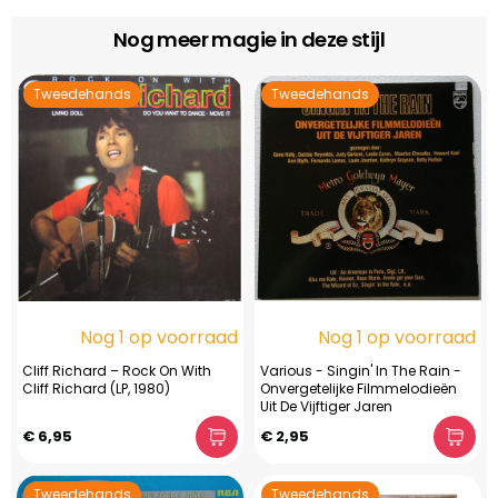
Nog meer magie in deze stijl
Tweedehands
Tweedehands
Nog 1 op voorraad
Nog 1 op voorraad
Cliff Richard – Rock On With
Various - Singin' In The Rain -
Cliff Richard (LP, 1980)
Onvergetelijke Filmmelodieën
Uit De Vijftiger Jaren
€ 6,95
€ 2,95
Tweedehands
Tweedehands