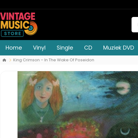
Home
Vinyl
Single
CD
Muziek DVD
King Crimson – In The Wake Of Poseidon