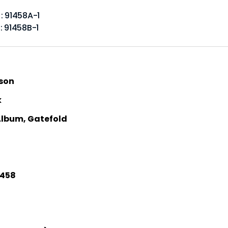
: 91458A-1
: 91458B-1
son
k
 Album, Gatefold
 458