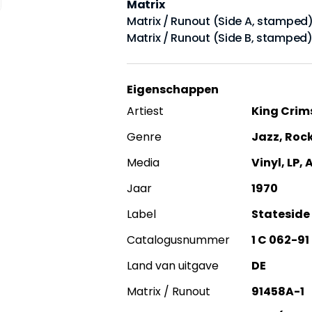
Matrix
Matrix / Runout (Side A, stamped)
Matrix / Runout (Side B, stamped)
Eigenschappen
Artiest
King Crim
Genre
Jazz, Roc
Media
Vinyl, LP,
Jaar
1970
Label
Stateside
Catalogusnummer
1 C 062-91
Land van uitgave
DE
Matrix / Runout
91458A-1