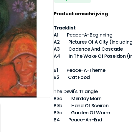
Product omschrijving
Tracklist
A1 Peace-A-Beginning
A2 Pictures Of A City (Includin
A3 Cadence And Cascade
A4 In The Wake Of Poseidon (I
B1 Peace-A-Theme
B2 Cat Food
The Devil's Triangle
B3a Merday Morn
B3b Hand Of Sceiron
B3c Garden Of Worm
B4 Peace-An-End