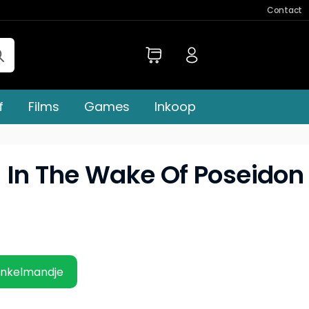
Contact
f
Films
Games
Inkoop
 In The Wake Of Poseidon
inkelmandje