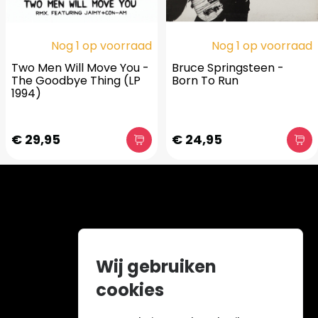
Nog 1 op voorraad
Nog 1 op voorraad
Two Men Will Move You -
Bruce Springsteen -
The Goodbye Thing (LP
Born To Run
1994)
€ 29,95
€ 24,95
Wij gebruiken
cookies