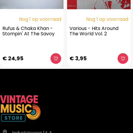
Nog 1 op voorraad
Nog 1 op voorraad
Rufus & Chaka Khan -
Various - Hits Around
Stompin' At The Savoy
The World Vol. 2
€ 24,95
€ 3,95
Industrieweg 14 A