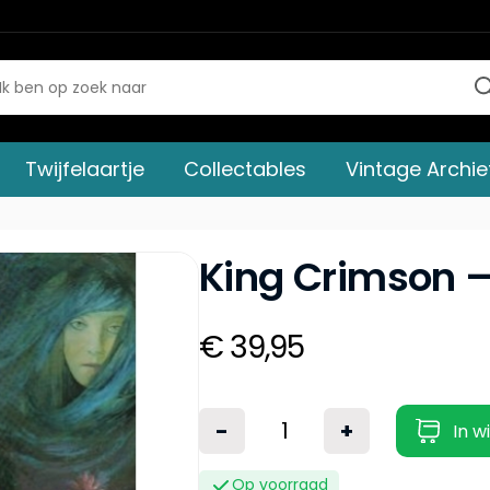
Twijfelaartje
Collectables
Vintage Archie
King Crimson –
€ 39,95
-
+
In w
Op voorraad