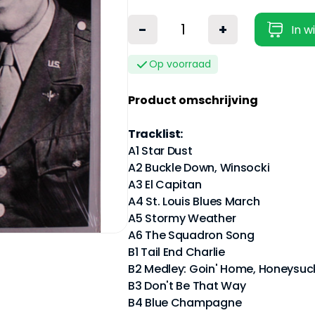
-
+
In w
Op voorraad
Product omschrijving
Tracklist:
A1 Star Dust
A2 Buckle Down, Winsocki
A3 El Capitan
A4 St. Louis Blues March
A5 Stormy Weather
A6 The Squadron Song
B1 Tail End Charlie
B2 Medley: Goin' Home, Honeysuc
B3 Don't Be That Way
B4 Blue Champagne