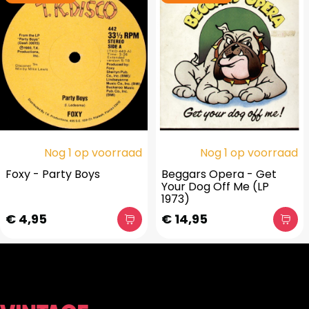
Nog 1 op voorraad
Nog 1 op voorraad
Foxy - Party Boys
Beggars Opera - Get
Your Dog Off Me (LP
1973)
€ 4,95
€ 14,95