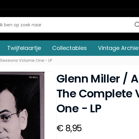
Twijfelaartje
Collectables
Vintage Archie
c Sessions Volume One - LP
Glenn Miller / 
The Complete 
One - LP
€ 8,95