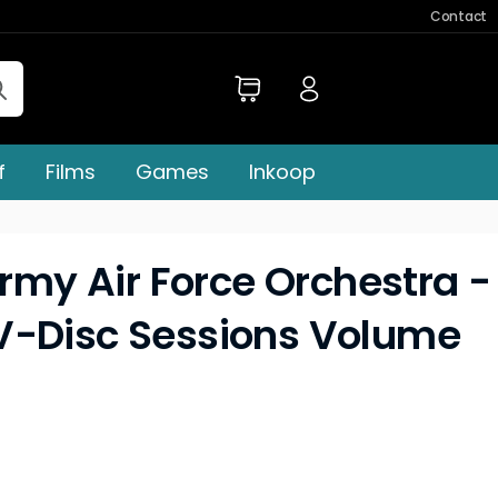
Contact
f
Films
Games
Inkoop
Army Air Force Orchestra -
V-Disc Sessions Volume