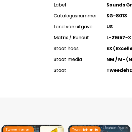
Label
Sounds Gr
Catalogusnummer
SG-8013
Land van uitgave
US
Matrix / Runout
L-21657-X
Staat hoes
EX (Excell
Staat media
NM / M- (
Staat
Tweedeh
Tweedehands
Tweedehands