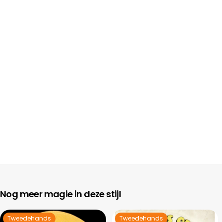
Nog meer magie in deze stijl
Tweedehands
Tweedehands