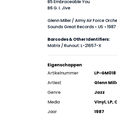
B5 Embraceable You
B6 G. I. Jive
Glenn Miller / Army Air Force Or
Sounds Great Records • US • 1987 
Barcodes & Other Identifiers:
Matrix / Runout: L-21657-X
Eigenschappen
Artikelnummer
LP-GM018
Artiest
Glenn Mill
Genre
Jazz
Media
Vinyl, LP,
Jaar
1987