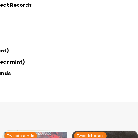
eat Records
ent)
Near mint)
ands
Tweedehands
Tweedehands