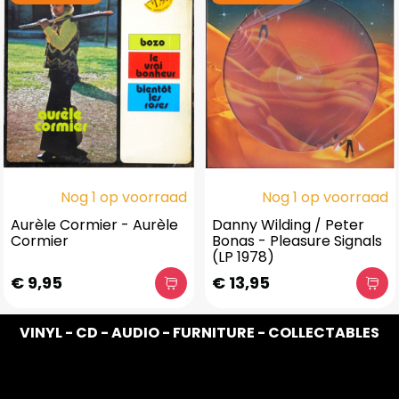
Nog 1 op voorraad
Nog 1 op voorraad
Aurèle Cormier - Aurèle
Danny Wilding / Peter
Cormier
Bonas - Pleasure Signals
(LP 1978)
€ 9,95
€ 13,95
VINYL - CD - AUDIO - FURNITURE - COLLECTABLES