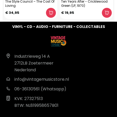
The Style Council – The Cost Of
Ten Years After - Cricklewood
Loving
Green (LP, 1970)
€ 34,95
€ 19,95
VINYL - CD - AUDIO - FURNITURE - COLLECTABLES
Industrieweg 14 A
2712LB Zoetermeer
Nederland
info@vintagemusicstore.nl
06-36130561 (Whatsapp)
KVK: 27327513
BTW: NL819958657B01