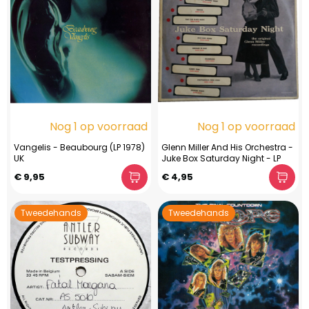
Nog 1 op voorraad
Nog 1 op voorraad
Vangelis - Beaubourg (LP 1978)
Glenn Miller And His Orchestra -
UK
Juke Box Saturday Night - LP
€ 9,95
€ 4,95
Tweedehands
Tweedehands